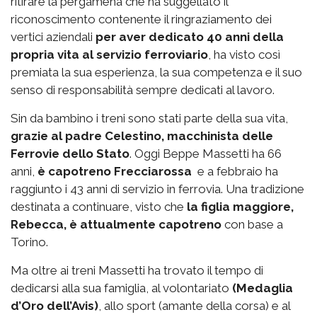
ritirare la pergamena che ha suggellato il
riconoscimento contenente il ringraziamento dei
vertici aziendali
per aver dedicato 40 anni della
propria vita al servizio ferroviario
, ha visto così
premiata la sua esperienza, la sua competenza e il suo
senso di responsabilità sempre dedicati al lavoro.
Sin da bambino i treni sono stati parte della sua vita,
grazie al padre Celestino, macchinista delle
Ferrovie dello Stato
. Oggi Beppe Massetti ha 66
anni,
è capotreno Frecciarossa
e a febbraio ha
raggiunto i 43 anni di servizio in ferrovia. Una tradizione
destinata a continuare, visto che
la figlia maggiore,
Rebecca, è attualmente capotreno
con base a
Torino.
Ma oltre ai treni Massetti ha trovato il tempo di
dedicarsi alla sua famiglia, al volontariato
(Medaglia
d’Oro dell’Avis)
, allo sport (amante della corsa) e al