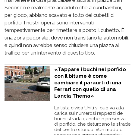
mantenere la città praticabile e sicura. In piazza San
Secondo è realmente accaduto che alcuni bambini,
per gioco, abbiano scavato e tolto dei cubetti di
porfido. I nostri operai sono intervenuti
tempestivamente per rimettere a posto il cubetto. È
una zona pedonale, dove non transitano le automobili,
e quindi non avrebbe senso chiudere una piazza al
traffico per un intervento di questo tipo.
«Tappare i buchi nel porfido
con il bitume è come
cambiare il paraurti di una
Ferrari con quello di una
Lancia Thema»
La lista civica Uniti si può va alla
carica sui numerosi rappezzi dei
buchi stradali, anche in presenza
di porfido, che deturpano le strade
del centro storico: «Un modo di