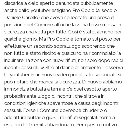
discarica a cielo aperto denunciata pubblicamente
anche dallo youtuber astigiano Pro Copio (al secolo
Daniele Carollo) che aveva sollecitato una presa di
posizione del Comune affinché la zona fosse messa in
sicurezza una volta per tutte. Così è stato, almeno per
qualche giorno. Ma Pro Copio è tornato sul posto per
effettuare un secondo sopralluogo scoprendo che
non tutto è stato risolto e qualcuno ha ricominciato "a
inquinare" la zona con nuovi rifiuti, non solo dopo rapidi
incontri sessuali. «Oltre al danno all'ambiente - osserva
lo youtuber in un nuovo video pubblicato sui social - si
può notare che manca la sicurezza. Di nuovo abbiamo
immondizia buttata a terra e c'è quel casotto aperto,
probabilmente luogo di incontri, che si trova in
condizioni igieniche spaventose a causa degli incontri
sessuali. Forse il Comune dovrebbe chiuderlo o
addirittura buttarlo giù». Tra i rifiuti segnalati torna a
esserci dell'eternit abbandonato. Per questo motivo