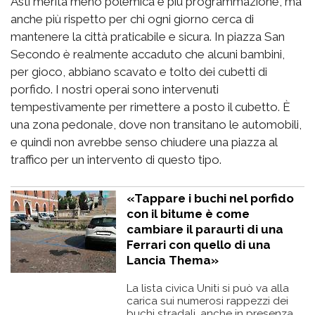
Asti merita meno polemica e più programmazione, ma
anche più rispetto per chi ogni giorno cerca di
mantenere la città praticabile e sicura. In piazza San
Secondo è realmente accaduto che alcuni bambini,
per gioco, abbiano scavato e tolto dei cubetti di
porfido. I nostri operai sono intervenuti
tempestivamente per rimettere a posto il cubetto. È
una zona pedonale, dove non transitano le automobili,
e quindi non avrebbe senso chiudere una piazza al
traffico per un intervento di questo tipo.
«Tappare i buchi nel porfido
con il bitume è come
cambiare il paraurti di una
Ferrari con quello di una
Lancia Thema»
La lista civica Uniti si può va alla
carica sui numerosi rappezzi dei
buchi stradali, anche in presenza