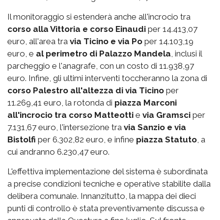
Il monitoraggio si estenderà anche all'incrocio tra
corso alla Vittoria e corso Einaudi
per 14.413,07
euro, all'area tra
via Ticino e via Po
per 14.103,19
euro, e
al perimetro di Palazzo Mandela
, inclusi il
parcheggio e l'anagrafe, con un costo di 11.938,97
euro. Infine, gli ultimi interventi toccheranno la zona di
corso Palestro
all'altezza di via Ticino
per
11.269,41 euro, la rotonda di
piazza Marconi
all'incrocio tra corso Matteotti
e
via Gramsci
per
7.131,67 euro, l'intersezione tra
via Sanzio e via
Bistolfi
per 6.302,82 euro, e infine
piazza Statuto
, a
cui andranno 6.230,47 euro.
L'effettiva implementazione del sistema è subordinata
a precise condizioni tecniche e operative stabilite dalla
delibera comunale. Innanzitutto, la mappa dei dieci
punti di controllo è stata preventivamente discussa e