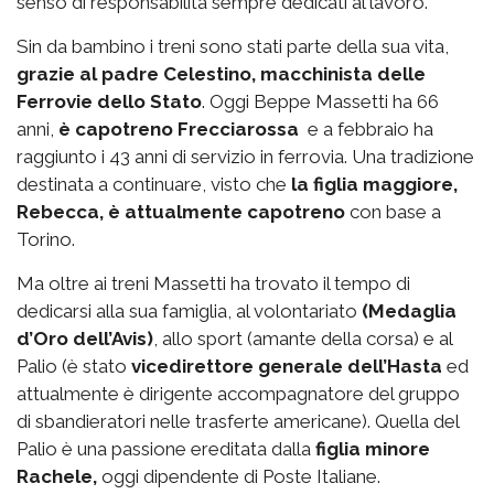
senso di responsabilità sempre dedicati al lavoro.
Sin da bambino i treni sono stati parte della sua vita,
grazie al padre Celestino, macchinista delle
Ferrovie dello Stato
. Oggi Beppe Massetti ha 66
anni,
è capotreno Frecciarossa
e a febbraio ha
raggiunto i 43 anni di servizio in ferrovia. Una tradizione
destinata a continuare, visto che
la figlia maggiore,
Rebecca, è attualmente capotreno
con base a
Torino.
Ma oltre ai treni Massetti ha trovato il tempo di
dedicarsi alla sua famiglia, al volontariato
(Medaglia
d’Oro dell’Avis)
, allo sport (amante della corsa) e al
Palio (è stato
vicedirettore generale dell’Hasta
ed
attualmente è dirigente accompagnatore del gruppo
di sbandieratori nelle trasferte americane). Quella del
Palio è una passione ereditata dalla
figlia minore
Rachele,
oggi dipendente di Poste Italiane.