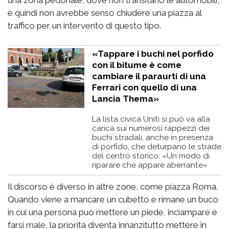
una zona pedonale, dove non transitano le automobili,
e quindi non avrebbe senso chiudere una piazza al
traffico per un intervento di questo tipo.
«Tappare i buchi nel porfido
con il bitume è come
cambiare il paraurti di una
Ferrari con quello di una
Lancia Thema»
La lista civica Uniti si può va alla
carica sui numerosi rappezzi dei
buchi stradali, anche in presenza
di porfido, che deturpano le strade
del centro storico: «Un modo di
riparare che appare aberrante»
Il discorso è diverso in altre zone, come piazza Roma.
Quando viene a mancare un cubetto e rimane un buco
in cui una persona può mettere un piede, inciampare e
farsi male, la priorità diventa innanzitutto mettere in