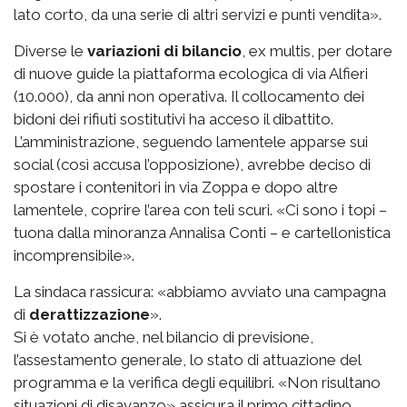
lato corto, da una serie di altri servizi e punti vendita».
Diverse le
variazioni di bilancio
, ex multis, per dotare
di nuove guide la piattaforma ecologica di via Alfieri
(10.000), da anni non operativa. Il collocamento dei
bidoni dei rifiuti sostitutivi ha acceso il dibattito.
L’amministrazione, seguendo lamentele apparse sui
social (così accusa l’opposizione), avrebbe deciso di
spostare i contenitori in via Zoppa e dopo altre
lamentele, coprire l’area con teli scuri. «Ci sono i topi –
tuona dalla minoranza Annalisa Conti – e cartellonistica
incomprensibile».
La sindaca rassicura: «abbiamo avviato una campagna
di
derattizzazione
».
Si è votato anche, nel bilancio di previsione,
l’assestamento generale, lo stato di attuazione del
programma e la verifica degli equilibri. «Non risultano
situazioni di disavanzo» assicura il primo cittadino.