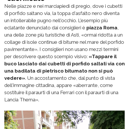
Nelle piazze e nei marciapiedi di pregio, dove i cubetti
di porfido saltano via, la toppa d'asfalto nero diventa
un intollerabile pugno nell'occhio. L'esempio più
eclatante denunciato dai consiglieri è
piazza Roma
,
una delle zone più turistiche di Asti, «ormai ridotta a un
collage di isole continue di bitume nel mare del porfido
pavimentante». I consiglieri non usano mezzi termini
per descrivere questo scempio visivo:
«Tappare il
buco lasciato dai cubetti di porfido saltati via con
una badilata di pietrisco bitumato non si può
vedere»
. Un accostamento che, dal punto di vista
dell'immagine cittadina, appare «aberrante, come
sostituire il paraurti di una Ferrari con il paraurti di una
Lancia Thema».