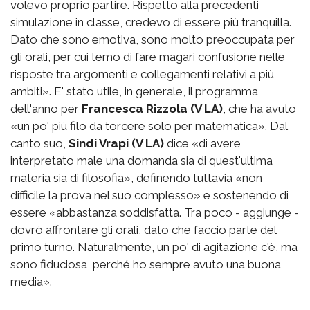
volevo proprio partire. Rispetto alla precedenti
simulazione in classe, credevo di essere più tranquilla.
Dato che sono emotiva, sono molto preoccupata per
gli orali, per cui temo di fare magari confusione nelle
risposte tra argomenti e collegamenti relativi a più
ambiti». E' stato utile, in generale, il programma
dell'anno per
Francesca Rizzola (V LA)
, che ha avuto
«un po' più filo da torcere solo per matematica». Dal
canto suo,
Sindi Vrapi (V LA)
dice «di avere
interpretato male una domanda sia di quest'ultima
materia sia di filosofia», definendo tuttavia «non
difficile la prova nel suo complesso» e sostenendo di
essere «abbastanza soddisfatta. Tra poco - aggiunge -
dovrò affrontare gli orali, dato che faccio parte del
primo turno. Naturalmente, un po' di agitazione c'è, ma
sono fiduciosa, perché ho sempre avuto una buona
media».