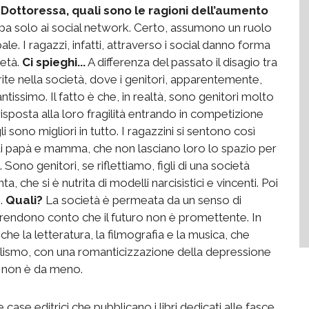
.
Dottoressa, quali sono le ragioni dell’aumento
lpa solo ai social network. Certo, assumono un ruolo
e. I ragazzi, infatti, attraverso i social danno forma
ietà.
Ci spieghi...
A differenza del passato il disagio tra
erite nella società, dove i genitori, apparentemente,
ntissimo. Il fatto è che, in realtà, sono genitori molto
risposta alla loro fragilità entrando in competizione
i sono migliori in tutto. I ragazzini si sentono così
 di papà e mamma, che non lasciano loro lo spazio per
 Sono genitori, se riflettiamo, figli di una società
, che si è nutrita di modelli narcisistici e vincenti. Poi
e.
Quali?
La società è permeata da un senso di
si rendono conto che il futuro non è promettente. In
e la letteratura, la filmografia e la musica, che
ialismo, con una romanticizzazione della depressione
i non è da meno.
se editrici che pubblicano i libri dedicati alle fasce