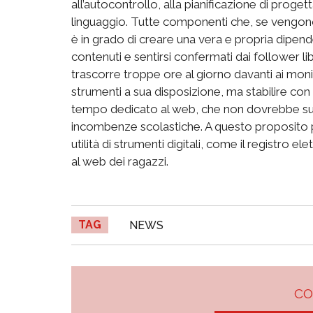
all’autocontrollo, alla pianificazione di proge
linguaggio. Tutte componenti che, se vengono
è in grado di creare una vera e propria dipend
contenuti e sentirsi confermati dai follower l
trascorre troppe ore al giorno davanti ai mon
strumenti a sua disposizione, ma stabilire con l
tempo dedicato al web, che non dovrebbe sup
incombenze scolastiche. A questo proposito pe
utilità di strumenti digitali, come il registro e
al web dei ragazzi.
TAG
NEWS
C