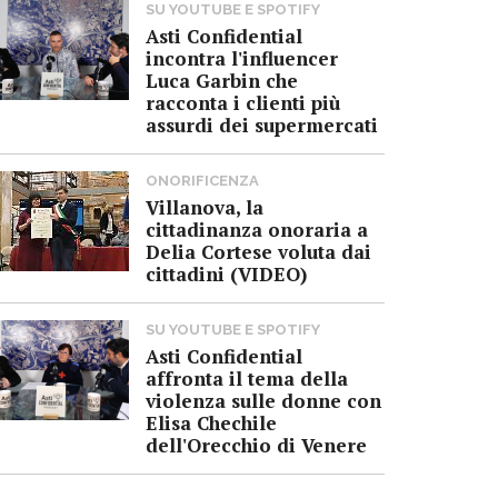
SU YOUTUBE E SPOTIFY
Asti Confidential
incontra l'influencer
Luca Garbin che
racconta i clienti più
assurdi dei supermercati
ONORIFICENZA
Villanova, la
cittadinanza onoraria a
Delia Cortese voluta dai
cittadini (VIDEO)
SU YOUTUBE E SPOTIFY
Asti Confidential
affronta il tema della
violenza sulle donne con
Elisa Chechile
dell'Orecchio di Venere