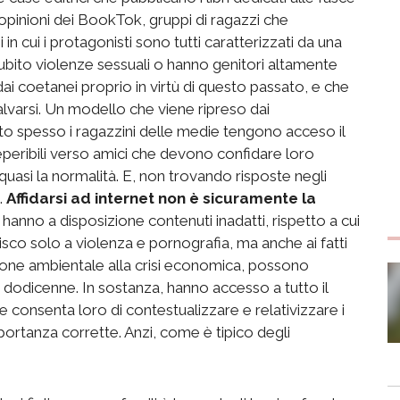
 opinioni dei BookTok, gruppi di ragazzi che
 in cui i protagonisti sono tutti caratterizzati da una
ubito violenze sessuali o hanno genitori altamente
dai coetanei proprio in virtù di questo passato, e che
 salvarsi. Un modello che viene ripreso dai
lto spesso i ragazzini delle medie tengono acceso il
peribili verso amici che devono confidare loro
a quasi la normalità. E, non trovando risposte negli
b.
Affidarsi ad internet non è sicuramente la
hanno a disposizione contenuti inadatti, rispetto a cui
co solo a violenza e pornografia, ma anche ai fatti
tione ambientale alla crisi economica, possono
n dodicenne. In sostanza, hanno accesso a tutto il
e consenta loro di contestualizzare e relativizzare i
’importanza corrette. Anzi, come è tipico degli