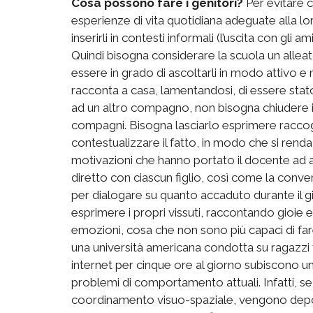
Cosa possono fare i genitori?
Per evitare ch
esperienze di vita quotidiana adeguate alla lor
inserirli in contesti informali (l’uscita con gli a
Quindi bisogna considerare la scuola un alleato
essere in grado di ascoltarli in modo attivo e
racconta a casa, lamentandosi, di essere sta
ad un altro compagno, non bisogna chiudere i
compagni. Bisogna lasciarlo esprimere raccogli
contestualizzare il fatto, in modo che si renda
motivazioni che hanno portato il docente ad ag
diretto con ciascun figlio, così come la conv
per dialogare su quanto accaduto durante il gio
esprimere i propri vissuti, raccontando gioie e
emozioni, cosa che non sono più capaci di fa
una università americana condotta su ragazzi t
internet per cinque ore al giorno subiscono un
problemi di comportamento attuali. Infatti, se 
coordinamento visuo-spaziale, vengono depoten