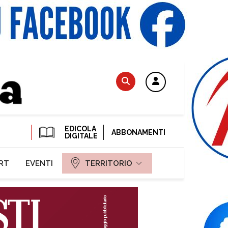
EDICOLA
ABBONAMENTI
DIGITALE
RT
EVENTI
TERRITORIO