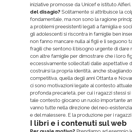
iniziative promosse da Unicef e istituto Alfieri
del disagio?
Solitamente si attribuisce la co
fondamentale, ma non sono la ragione principal
a problemi preesistenti legati a famiglia e soc
gli adolescenti si riscontra in famiglie ben ins
non fanno mancare nulla ai figli e li seguono ta
fragili che sentono il bisogno urgente di dare 
con altre famiglie per dimostrare che i loro figl
eccessivamente sollecitati dalle aspettative
costruirsi la propria identità, anche sbagliando.
competitiva, quella degli anni Ottanta e Novanta
ci sono motivazioni legate al contesto attual
profonda precarietà, per cui i ragazzi stessi 
tale contesto giocano un ruolo importante anch
vanno tutte nella direzione del neo-esistenz
e del malessere. E la produzione per i ragazz
I libri e i contenuti sul web
Per quale motivo?
Prendiamo ad esempio le ca