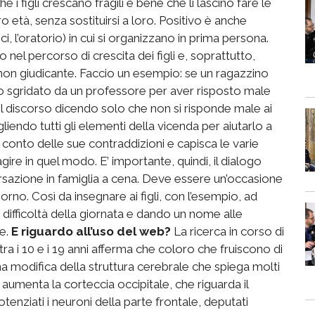
e i figli crescano fragili è bene che li lascino fare le
o età, senza sostituirsi a loro. Positivo è anche
mici, l’oratorio) in cui si organizzano in prima persona.
 nel percorso di crescita dei figli e, soprattutto,
 non giudicante. Faccio un esempio: se un ragazzino
to sgridato da un professore per aver risposto male
l discorso dicendo solo che non si risponde male ai
endo tutti gli elementi della vicenda per aiutarlo a
 conto delle sue contraddizioni e capisca le varie
ire in quel modo. E’ importante, quindi, il dialogo
ersazione in famiglia a cena. Deve essere un’occasione
rno. Così da insegnare ai figli, con l’esempio, ad
 difficoltà della giornata e dando un nome alle
re.
E riguardo all’uso del web?
La ricerca in corso di
ra i 10 e i 19 anni afferma che coloro che fruiscono di
a modifica della struttura cerebrale che spiega molti
aumenta la corteccia occipitale, che riguarda il
ziati i neuroni della parte frontale, deputati