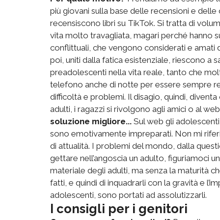
più giovani sulla base delle recensioni e delle
recensiscono libri su TikTok. Si tratta di volumi
vita molto travagliata, magari perché hanno s
conflittuali, che vengono considerati e amati 
poi, uniti dalla fatica esistenziale, riescono a
preadolescenti nella vita reale, tanto che mo
telefono anche di notte per essere sempre re
difficoltà e problemi. Il disagio, quindi, divent
adulti, i ragazzi si rivolgono agli amici o al we
soluzione migliore...
Sul web gli adolescenti 
sono emotivamente impreparati. Non mi riferis
di attualità. I problemi del mondo, dalla ques
gettare nell’angoscia un adulto, figuriamoci u
materiale degli adulti, ma senza la maturità ch
fatti, e quindi di inquadrarli con la gravità e l
adolescenti, sono portati ad assolutizzarli.
I consigli per i genitori