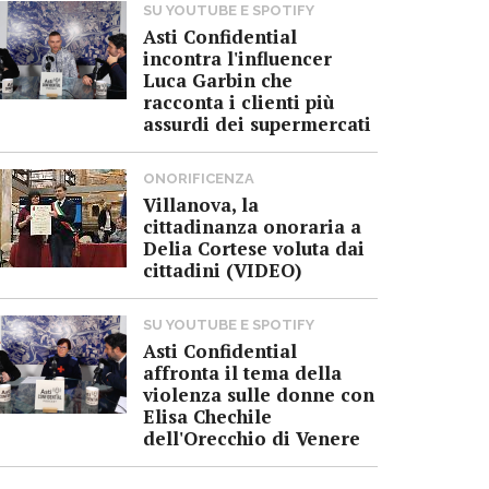
SU YOUTUBE E SPOTIFY
Asti Confidential
incontra l'influencer
Luca Garbin che
racconta i clienti più
assurdi dei supermercati
ONORIFICENZA
Villanova, la
cittadinanza onoraria a
Delia Cortese voluta dai
cittadini (VIDEO)
SU YOUTUBE E SPOTIFY
Asti Confidential
affronta il tema della
violenza sulle donne con
Elisa Chechile
dell'Orecchio di Venere