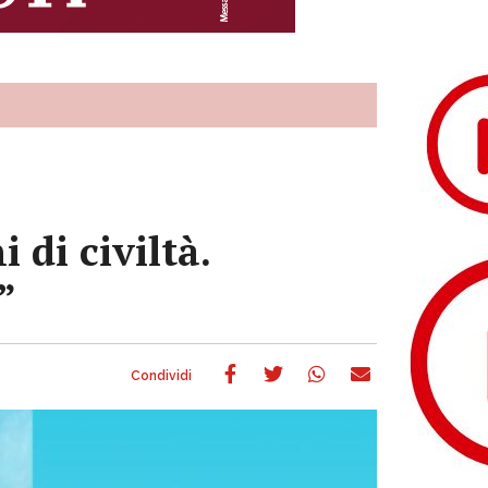
di civiltà.
”