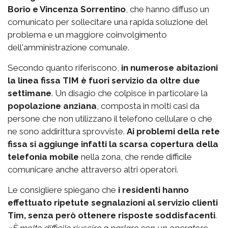
Borio e Vincenza Sorrentino
, che hanno diffuso un
comunicato per sollecitare una rapida soluzione del
problema e un maggiore coinvolgimento
dell'amministrazione comunale.
Secondo quanto riferiscono,
in numerose abitazioni
la linea fissa TIM è fuori servizio da oltre due
settimane
. Un disagio che colpisce in particolare la
popolazione anziana
, composta in molti casi da
persone che non utilizzano il telefono cellulare o che
ne sono addirittura sprovviste.
Ai problemi della rete
fissa si aggiunge infatti la scarsa copertura della
telefonia mobile
nella zona, che rende difficile
comunicare anche attraverso altri operatori.
Le consigliere spiegano che
i residenti hanno
effettuato ripetute segnalazioni al servizio clienti
Tim, senza però ottenere risposte soddisfacenti
.
«
È molto difficile riuscire a parlare con un operatore
–