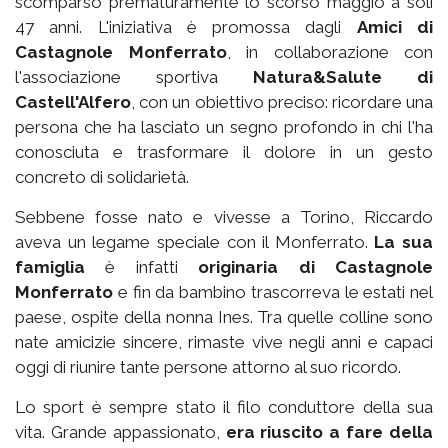
scomparso prematuramente lo scorso maggio a soli
47 anni. L'iniziativa è promossa dagli
Amici di
Castagnole Monferrato
, in collaborazione con
l'associazione sportiva
Natura&Salute di
Castell'Alfero
, con un obiettivo preciso: ricordare una
persona che ha lasciato un segno profondo in chi l'ha
conosciuta e trasformare il dolore in un gesto
concreto di solidarietà.
Sebbene fosse nato e vivesse a Torino, Riccardo
aveva un legame speciale con il Monferrato.
La sua
famiglia
è infatti
originaria di Castagnole
Monferrato
e fin da bambino trascorreva le estati nel
paese, ospite della nonna Ines. Tra quelle colline sono
nate amicizie sincere, rimaste vive negli anni e capaci
oggi di riunire tante persone attorno al suo ricordo.
Lo sport è sempre stato il filo conduttore della sua
vita. Grande appassionato,
era riuscito a fare della