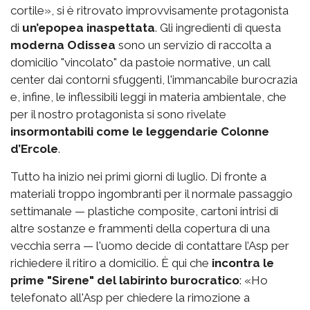
cortile», si è ritrovato improvvisamente protagonista
di
un’epopea inaspettata
. Gli ingredienti di questa
moderna Odissea
sono un servizio di raccolta a
domicilio "vincolato" da pastoie normative, un call
center dai contorni sfuggenti, l'immancabile burocrazia
e, infine, le inflessibili leggi in materia ambientale, che
per il nostro protagonista si sono rivelate
insormontabili come le leggendarie Colonne
d’Ercole
.
Tutto ha inizio nei primi giorni di luglio. Di fronte a
materiali troppo ingombranti per il normale passaggio
settimanale — plastiche composite, cartoni intrisi di
altre sostanze e frammenti della copertura di una
vecchia serra — l'uomo decide di contattare l’Asp per
richiedere il ritiro a domicilio. È qui che
incontra le
prime "Sirene" del labirinto burocratico
: «Ho
telefonato all'Asp per chiedere la rimozione a