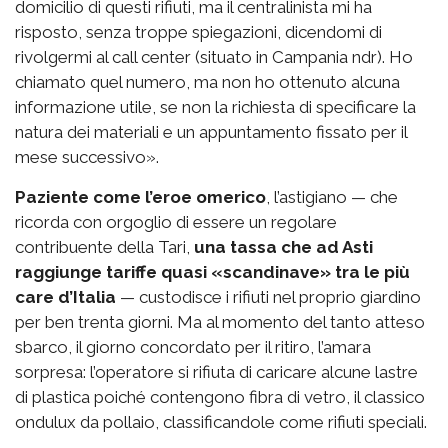
domicilio di questi rifiuti, ma il centralinista mi ha
risposto, senza troppe spiegazioni, dicendomi di
rivolgermi al call center (situato in Campania ndr). Ho
chiamato quel numero, ma non ho ottenuto alcuna
informazione utile, se non la richiesta di specificare la
natura dei materiali e un appuntamento fissato per il
mese successivo».
Paziente come l’eroe omerico
, l’astigiano — che
ricorda con orgoglio di essere un regolare
contribuente della Tari,
una tassa che ad Asti
raggiunge tariffe quasi «scandinave» tra le più
care d’Italia
— custodisce i rifiuti nel proprio giardino
per ben trenta giorni. Ma al momento del tanto atteso
sbarco, il giorno concordato per il ritiro, l’amara
sorpresa: l’operatore si rifiuta di caricare alcune lastre
di plastica poiché contengono fibra di vetro, il classico
ondulux da pollaio, classificandole come rifiuti speciali.