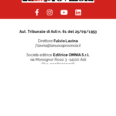
Aut. Tribunale di Asti n. 61 del 25/09/1953
Direttore
Fulvio Lavina
f.lavina@lanuovaprovincia.it
Società editrice
Editrice OMNIA S.r.l.
via Monsignor Rossi 3 -14100 Asti
P.Iva 00080200058
Contatti
Note legali
Tel:
+39 0141 532186
Privacy Policy
info@lanuovaprovincia.it
Cookie Policy
segreteria@lanuovaprovincia.it
Dichiarazione di
sito@lanuovaprovincia.it
accessibilità