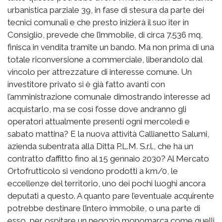
urbanistica parziale 39, in fase di stesura da parte dei
tecnici comunali e che presto inizierà il suo iter in
Consiglio, prevede che l’immobile, di circa 7.536 mq,
finisca in vendita tramite un bando. Ma non prima di una
totale riconversione a commerciale, liberandolo dal
vincolo per attrezzature di interesse comune. Un
investitore privato si è già fatto avanti con
l’amministrazione comunale dimostrando interesse ad
acquistarlo, ma se così fosse dove andranno gli
operatori attualmente presenti ogni mercoledì e
sabato mattina? E la nuova attività Callianetto Salumi,
azienda subentrata alla Ditta P.L.M. S.r.l., che ha un
contratto d’affitto fino al 15 gennaio 2030? Al Mercato
Ortofrutticolo si vendono prodotti a km/0, le
eccellenze del territorio, uno dei pochi luoghi ancora
deputati a questo. A quanto pare l’eventuale acquirente
potrebbe destinare l’intero immobile, o una parte di
esso, per ospitare un negozio monomarca come quelli