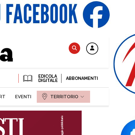
EDICOLA
ABBONAMENTI
DIGITALE
RT
EVENTI
TERRITORIO