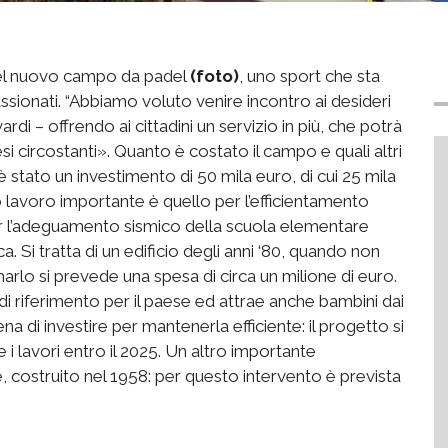
 del nuovo campo da padel
(foto)
, uno sport che sta
onati. “Abbiamo voluto venire incontro ai desideri
vardi – offrendo ai cittadini un servizio in più, che potrà
i circostanti». Quanto è costato il campo e quali altri
 stato un investimento di 50 mila euro, di cui 25 mila
o lavoro importante è quello per l’efficientamento
per l’adeguamento sismico della scuola elementare
ca. Si tratta di un edificio degli anni ‘80, quando non
marlo si prevede una spesa di circa un milione di euro.
 riferimento per il paese ed attrae anche bambini dai
na di investire per mantenerla efficiente: il progetto si
i lavori entro il 2025. Un altro importante
, costruito nel 1958: per questo intervento è prevista