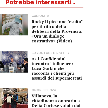
Potrebbe interessarti...
CURIOSITÀ
Rocky il piccione "esulta"
per il ritiro della
delibera della Provincia:
«Ora un dialogo
costruttivo» (Video)
SU YOUTUBE E SPOTIFY
Asti Confidential
incontra l'influencer
Luca Garbin che
racconta i clienti più
assurdi dei supermercati
ONORIFICENZA
Villanova, la
cittadinanza onoraria a
Delia Cortese voluta dai