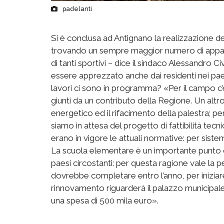
padelanti
Si è conclusa ad Antignano la realizzazione
trovando un sempre maggior numero di appassi
di tanti sportivi – dice il sindaco Alessandro Ci
essere apprezzato anche dai residenti nei paes
lavori ci sono in programma? «Per il campo c’è
giunti da un contributo della Regione. Un altr
energetico ed il rifacimento della palestra; 
siamo in attesa del progetto di fattibilità tecni
erano in vigore le attuali normative: per siste
La scuola elementare è un importante punto di
paesi circostanti: per questa ragione vale la pe
dovrebbe completare entro l’anno, per iniziare 
rinnovamento riguarderà il palazzo municipale
una spesa di 500 mila euro».