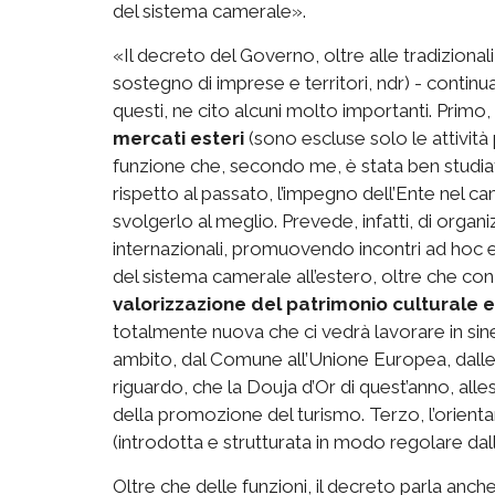
del sistema camerale».
«Il decreto del Governo, oltre alle tradizionali
sostegno di imprese e territori, ndr) - continua 
questi, ne cito alcuni molto importanti. Primo,
mercati esteri
(sono escluse solo le attività
funzione che, secondo me, è stata ben studia
rispetto al passato, l’impegno dell’Ente nel c
svolgerlo al meglio. Prevede, infatti, di organ
internazionali, promuovendo incontri ad hoc 
del sistema camerale all’estero, oltre che co
valorizzazione del patrimonio culturale 
totalmente nuova che ci vedrà lavorare in sinerg
ambito, dal Comune all’Unione Europea, dalle 
riguardo, che la Douja d’Or di quest’anno, allest
della promozione del turismo. Terzo, l’orient
(introdotta e strutturata in modo regolare dal
Oltre che delle funzioni, il decreto parla anch