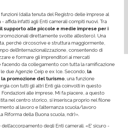
 funzioni (dalla tenuta del Registro delle imprese al
- affida infatti agli Enti camerali compiti nuovi. Tra
il supporto alle piccole e medie imprese per i
 promozionali direttamente svolte all’estero). Una
ta, perché circoscrive e struttura maggiormente,
ampo dell’internazionalizzazione, consentendo di
izzare e formare gli imprenditori ai mercati
e facendo da collegamento con tutta la ramificazione
n le due Agenzie Ceip e ex Ice. Secondo,
la
e la promozione del turismo
, una funzione
ia con tutti gli altri Enti già coinvolti in questo
Fondazioni alle imprese. Mi fa piacere, a questo
ita nel centro storico, si inserisca proprio nel filone
amento al lavoro e l’alternanza scuola/lavoro
la Riforma della Buona scuola, ndr)».
e dell’accorpamento degli Enti camerali. «E’ sicuro -