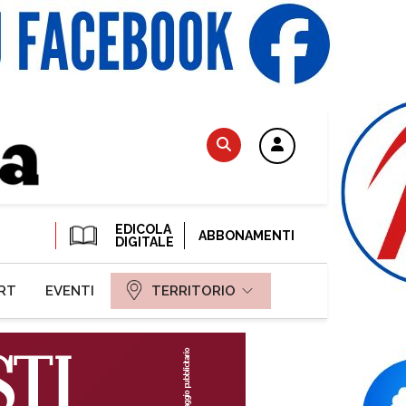
EDICOLA
ABBONAMENTI
DIGITALE
RT
EVENTI
TERRITORIO