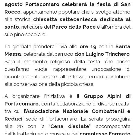
agosto Portacomaro celebrerà la festa di San
Rocco
, appuntamento popolare che si svolge attorno
alla storica
chiesetta settecentesca dedicata al
santo
, nel cuore del
Parco della Pace
e all’ombra del
suo pino secolare.
La giornata prenderà il via alle
ore 19
con la
Santa
Messa
, celebrata dal parroco
don Luigino Trinchero
.
Sarà il momento religioso della festa, che anche
quest’anno vuole rappresentare un’occasione di
incontro per il paese e, allo stesso tempo, contribuire
alla conservazione della piccola chiesa.
A organizzare l’iniziativa è il
Gruppo Alpini di
Portacomaro
, con la collaborazione di diverse realtà,
tra cui
l’Associazione Nazionale Combattenti e
Reduci
, sede di Portacomaro. La serata proseguirà
alle 20 con la “
Cena d’estate
”, accompagnata
dall’intrattenimento musicale del
complesso Formato