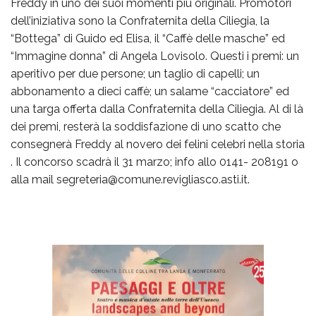
Freddy in uno dei suoi momenti più originali. Promotori
dell’iniziativa sono la Confraternita della Ciliegia, la
“Bottega” di Guido ed Elisa, il “Caffè delle masche” ed
“Immagine donna” di Angela Lovisolo. Questi i premi: un
aperitivo per due persone; un taglio di capelli; un
abbonamento a dieci caffè; un salame “cacciatore” ed
una targa offerta dalla Confraternita della Ciliegia. Al di là
dei premi, resterà la soddisfazione di uno scatto che
consegnerà Freddy al novero dei felini celebri nella storia
. Il concorso scadrà il 31 marzo; info allo 0141- 208191 o
alla mail segreteria@comune.revigliasco.asti.it.