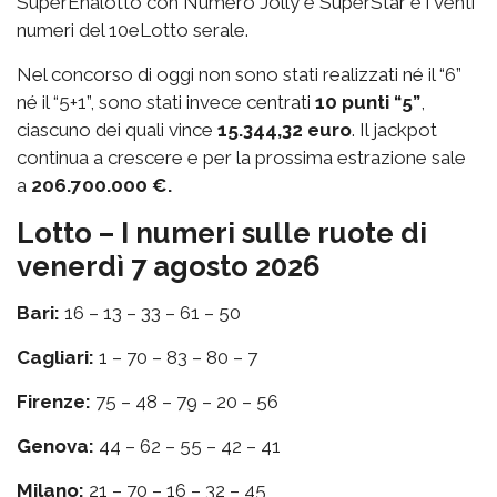
SuperEnalotto con Numero Jolly e SuperStar e i venti
numeri del 10eLotto serale.
Nel concorso di oggi non sono stati realizzati né il “6”
né il “5+1”, sono stati invece centrati
10 punti “5”
,
ciascuno dei quali vince
15.344,32 euro
. Il jackpot
continua a crescere e per la prossima estrazione sale
a
206.700.000 €.
Lotto – I numeri sulle ruote di
venerdì 7 agosto 2026
Bari:
16 – 13 – 33 – 61 – 50
Cagliari:
1 – 70 – 83 – 80 – 7
Firenze:
75 – 48 – 79 – 20 – 56
Genova:
44 – 62 – 55 – 42 – 41
Milano:
21 – 70 – 16 – 32 – 45