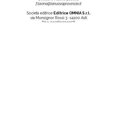
f.lavina@lanuovaprovincia.it
Società editrice
Editrice OMNIA S.r.l.
via Monsignor Rossi 3 -14100 Asti
P.Iva 00080200058
Contatti
Note legali
Tel:
+39 0141 532186
Privacy Policy
info@lanuovaprovincia.it
Cookie Policy
segreteria@lanuovaprovincia.it
Dichiarazione di
sito@lanuovaprovincia.it
accessibilità
Aggiorna le preferenze
sui cookie
RSS
CONTATTI
NECROLOGIE
ULTIME NOTIZIE