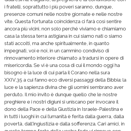
i fratelli, soprattutto i più poveri saranno, dunque,
presenze comuni nelle nostre giornate e nelle nostre
vite. Questa fortunata coincidenza ci farà così sentire
ancora più vicini, non solo perché viviamo e chiamiamo
casa la stessa terra astigiana in cui siamo nati o siamo
stati accolti, ma anche spiritualmente, in quanto
impegnati, voi e noi, in un cammino condiviso di
rinnovamento interiore chiamato a tradursi in opere di
misericordia. Se vi è una cosa di cui il mondo oggi ha
bisogno è la luce di cui parla il Corano nella sura
XXIV,35 a cui fanno eco diversi passaggi della Bibbia: la
luce e la sapienza divina che gli uomini sembrano aver
perduto. Il mio invito è dunque quello che le nostre
preghiere e i nostri digiuni si uniscano per invocare il
dono della Pace e della Giustizia in Israele-Palestina e
in tutti i luoghi in cui l’umanità è ferita dalla guerra, dalla
povertà, dall'ingiustizia e dalla sofferenza. Cari amici, in
questo tempo forte della vostra fede vi rinnovo con