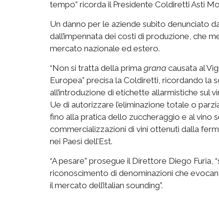
tempo” ricorda il Presidente Coldiretti Asti 
Un danno per le aziende subito denunciato dall
dall’impennata dei costi di produzione, che mett
mercato nazionale ed estero.
“Non si tratta della prima
grana
causata al Vig
Europea” precisa la Coldiretti, ricordando la s
all’introduzione di etichette allarmistiche sul 
Ue di autorizzare l’eliminazione totale o parzia
fino alla pratica dello zuccheraggio e al vino
commercializzazioni di vini ottenuti dalla fer
nei Paesi dell’Est.
“A pesare” prosegue il Direttore Diego Furia, “s
riconoscimento di denominazioni che evocano 
il mercato dell’italian sounding”.