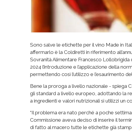
Sono salve le etichette per il vino Made in I
affermarlo è la Coldiretti in riferimento all’an
Sovranità Alimentare Francesco Lollobrigida d
2024 l’introduzione e l’applicazione della nor
permettendo così l’utilizzo e l’esaurimento de
Bene la proroga a livello nazionale - spiega
gli standard a livello europeo, adottando la re
a ingredienti e valori nutrizionali si utilizzi u
“Il problema era nato perché a poche settiman
Commissione aveva deciso di inserire il termin
di fatto al macero tutte le etichette già stamp