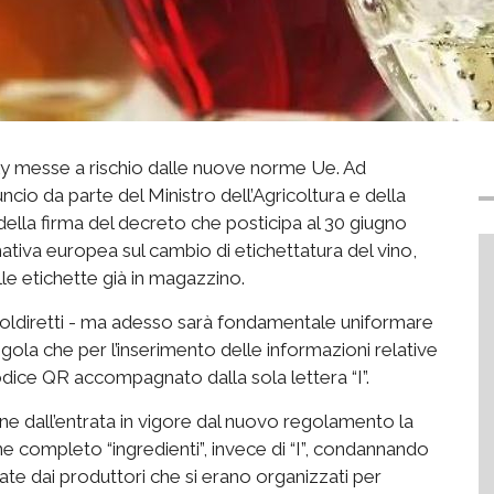
taly messe a rischio dalle nuove norme Ue. Ad
nuncio da parte del Ministro dell’Agricoltura e della
ella firma del decreto che posticipa al 30 giugno
mativa europea sul cambio di etichettatura del vino,
lle etichette già in magazzino.
 Coldiretti - ma adesso sarà fondamentale uniformare
gola che per l’inserimento delle informazioni relative
n codice QR accompagnato dalla sola lettera “I”.
e dall’entrata in vigore dal nuovo regolamento la
e completo “ingredienti”, invece di “I”, condannando
ate dai produttori che si erano organizzati per