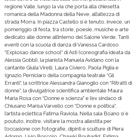
regione Valle, lungo la via che porta alla chiesetta
romanica della Madonna della Neve, all’altezza di
strada Morra. In piazza Castello si è tenuto, invece, un
pomeriggio di festa, tra storie, poesie, musiche e arte
dedicato alle donne all’interno del Salone Verde. Tanti
eventi con la scuola di danza di Vanessa Cardoso
“Explosao dance school” di Asti (coreografia ideata da
Alessia Gobbi), la pianista Manuela Avidano con la
cantante Giulia Virelli, Laura Civiero, Paola Piglia e
Ignazio Perniciaro della compagnia teatrale “Gli
Erranti”, la scrittrice Alessandra Gianoglio con “Ritratti di
donne”, la divulgatrice scientifica ambientale Maura
Maria Rosa con “Donne e scienza” e l’ex sindaco di
Chiusano Marisa Varvello con “Donne e politica”,
l’artista eclettica Fatima Raviola. Nella sala Boano si è
poututo, inoltre, visitare la mostra allestita per
l’occasione con fotografie, dipinti e sculture di Piera
Adorno, Livio Boscolo, Chawki Bouhadid, Fatima