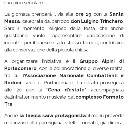
suo pino secolare.
La giornata prenderà il via alle
ore 19
con la
Santa
Messa
, celebrata dal parroco
don Luigino Trinchero
.
Sarà il momento religioso della festa, che anche
quest’anno vuole rappresentare un’occasione di
incontro per il paese e, allo stesso tempo, contribuire
alla conservazione della piccola chiesa.
A organizzare l’iniziativa è il
Gruppo Alpini di
Portacomaro
, con la collaborazione di diverse realtà,
tra cui
l’Associazione Nazionale Combattenti e
Reduci
, sede di Portacomaro. La serata proseguirà
alle 20 con la “
Cena d’estate
”, accompagnata
dall’intrattenimento musicale del
complesso Formato
Tre
.
Anche
la tavola sarà protagonista
: il menu prevede
melanzane alla parmigiana, vitello tonnato, giardiniera,