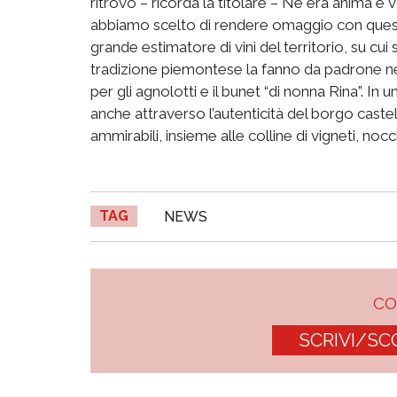
ritrovo – ricorda la titolare – Ne era anima e 
abbiamo scelto di rendere omaggio con questa
grande estimatore di vini del territorio, su cui s
tradizione piemontese la fanno da padrone nel
per gli agnolotti e il bunet “di nonna Rina”. In
anche attraverso l’autenticità del borgo castel
ammirabili, insieme alle colline di vigneti, noc
TAG
NEWS
C
SCRIVI/SC