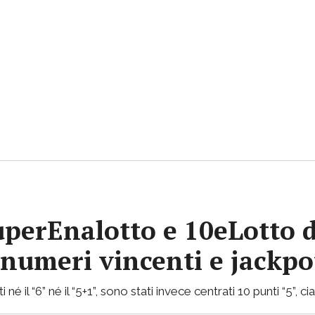
uperEnalotto e 10eLotto d
i numeri vincenti e jackp
 né il “6” né il “5+1”, sono stati invece centrati 10 punti “5”, 