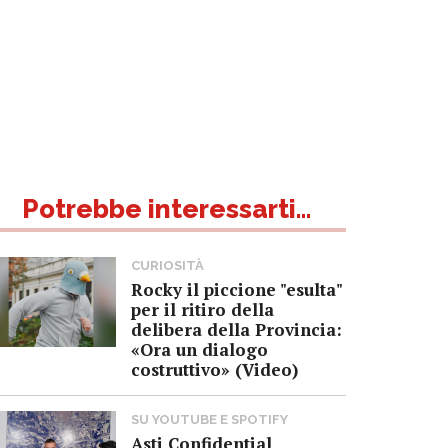
Potrebbe interessarti...
CURIOSITÀ
Rocky il piccione "esulta"
per il ritiro della
delibera della Provincia:
«Ora un dialogo
costruttivo» (Video)
SU YOUTUBE E SPOTIFY
Asti Confidential