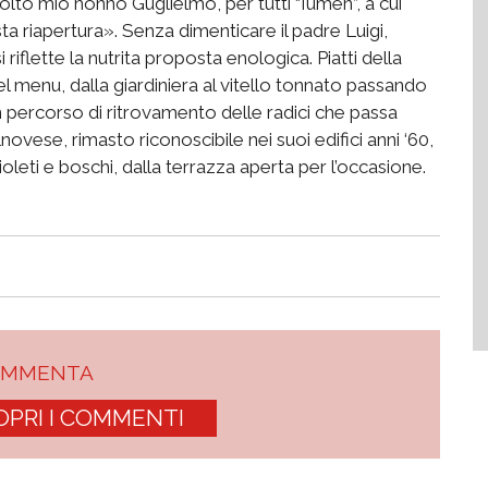
volto mio nonno Guglielmo, per tutti “Iumen”, a cui
 riapertura». Senza dimenticare il padre Luigi,
i riflette la nutrita proposta enologica. Piatti della
 menu, dalla giardiniera al vitello tonnato passando
 un percorso di ritrovamento delle radici che passa
novese, rimasto riconoscibile nei suoi edifici anni ‘60,
cioleti e boschi, dalla terrazza aperta per l’occasione.
OMMENTA
OPRI I COMMENTI