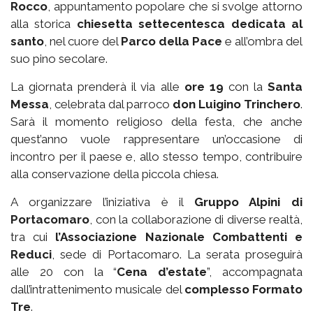
Rocco
, appuntamento popolare che si svolge attorno
alla storica
chiesetta settecentesca dedicata al
santo
, nel cuore del
Parco della Pace
e all’ombra del
suo pino secolare.
La giornata prenderà il via alle
ore 19
con la
Santa
Messa
, celebrata dal parroco
don Luigino Trinchero
.
Sarà il momento religioso della festa, che anche
quest’anno vuole rappresentare un’occasione di
incontro per il paese e, allo stesso tempo, contribuire
alla conservazione della piccola chiesa.
A organizzare l’iniziativa è il
Gruppo Alpini di
Portacomaro
, con la collaborazione di diverse realtà,
tra cui
l’Associazione Nazionale Combattenti e
Reduci
, sede di Portacomaro. La serata proseguirà
alle 20 con la “
Cena d’estate
”, accompagnata
dall’intrattenimento musicale del
complesso Formato
Tre
.