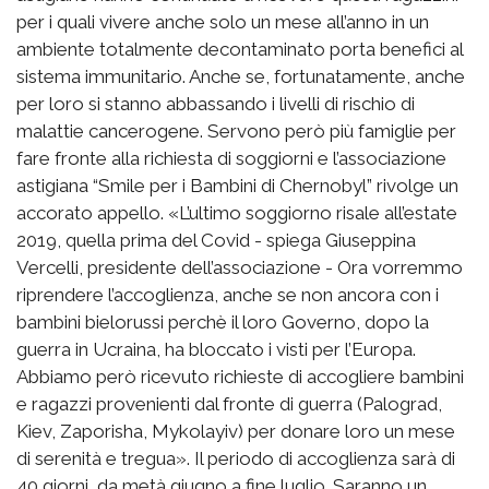
per i quali vivere anche solo un mese all’anno in un
ambiente totalmente decontaminato porta benefici al
sistema immunitario. Anche se, fortunatamente, anche
per loro si stanno abbassando i livelli di rischio di
malattie cancerogene. Servono però più famiglie per
fare fronte alla richiesta di soggiorni e l’associazione
astigiana “Smile per i Bambini di Chernobyl” rivolge un
accorato appello. «L’ultimo soggiorno risale all’estate
2019, quella prima del Covid - spiega Giuseppina
Vercelli, presidente dell’associazione - Ora vorremmo
riprendere l’accoglienza, anche se non ancora con i
bambini bielorussi perchè il loro Governo, dopo la
guerra in Ucraina, ha bloccato i visti per l’Europa.
Abbiamo però ricevuto richieste di accogliere bambini
e ragazzi provenienti dal fronte di guerra (Palograd,
Kiev, Zaporisha, Mykolayiv) per donare loro un mese
di serenità e tregua». Il periodo di accoglienza sarà di
40 giorni, da metà giugno a fine luglio. Saranno un