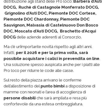
distribuzione agli stand delle Pro loco:
Barbera d’Asti
DOCG, Ruchè di Castagnole Monferrato DOCG,
Grignolino d’Asti DOC, Piemonte DOC Cortese,
Piemonte DOC Chardonnay, Piemonte DOC
Sauvignon, Malvasia di Castelnuovo Don Bosco
DOC, Moscato d’Asti DOCG, Brachetto d’Acqui
DOCG
delle aziende aderenti al Consorzio.
Ma c’è un’importante novità rispetto agli altri anni.
Infatti,
per il 2026 e per la prima volta, sarà
possibile acquistare i calici in prevendita on line
.
Una soluzione spesso auspicata anche per i piatti alle
Pro loco per ridurre le code alle casse.
Sul resto della piazza arrivano le conferme
dell’allestimento del
punto bimbi
a disposizione di
mamme con neonati e l’area di accoglienza di
persone disabili
che sarà ampliata e resa più
confortevole da una estesa ombreggiatura.