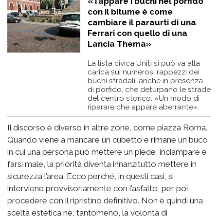
«Tappare i buchi nel porfido
con il bitume è come
cambiare il paraurti di una
Ferrari con quello di una
Lancia Thema»
La lista civica Uniti si può va alla
carica sui numerosi rappezzi dei
buchi stradali, anche in presenza
di porfido, che deturpano le strade
del centro storico: «Un modo di
riparare che appare aberrante»
Il discorso è diverso in altre zone, come piazza Roma.
Quando viene a mancare un cubetto e rimane un buco
in cui una persona può mettere un piede, inciampare e
farsi male, la priorità diventa innanzitutto mettere in
sicurezza l’area. Ecco perché, in questi casi, si
interviene provvisoriamente con l’asfalto, per poi
procedere con il ripristino definitivo. Non è quindi una
scelta estetica né, tantomeno, la volontà di