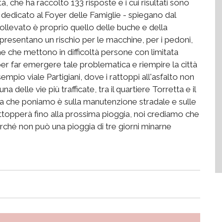
, che ha raccolto 133 risposte e i cui risultati sono
 dedicato al Foyer delle Famiglie - spiegano dal
sollevato è proprio quello delle buche e della
resentano un rischio per le macchine, per i pedoni,
he che mettono in difficoltà persone con limitata
 per far emergere tale problematica e riempire la città
mpio viale Partigiani, dove i rattoppi all'asfalto non
a delle vie più trafficate, tra il quartiere Torretta e il
a che poniamo è sulla manutenzione stradale e sulle
ttopperà fino alla prossima pioggia, noi crediamo che
ché non può una pioggia di tre giorni minarne