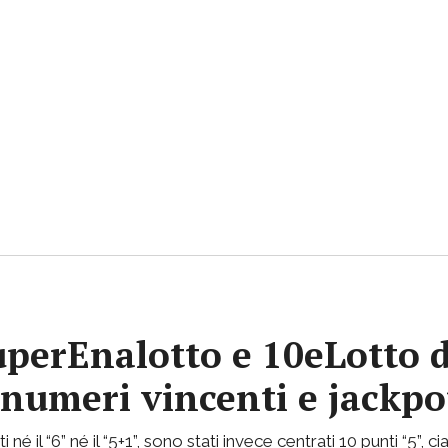
uperEnalotto e 10eLotto d
i numeri vincenti e jackp
 né il “6” né il “5+1”, sono stati invece centrati 10 punti “5”,