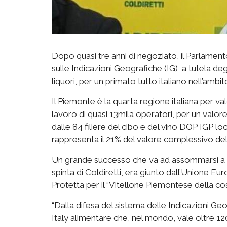
Dopo quasi tre anni di negoziato, il Parlame
sulle Indicazioni Geografiche (IG), a tutela degl
liquori, per un primato tutto italiano nell’amb
Il Piemonte è la quarta regione italiana per va
lavoro di quasi 13mila operatori, per un valore
dalle 84 filiere del cibo e del vino DOP IGP l
rappresenta il 21% del valore complessivo del
Un grande successo che va ad assommarsi a qu
spinta di Coldiretti, era giunto dall’Unione E
Protetta per il “Vitellone Piemontese della cosci
“Dalla difesa del sistema delle Indicazioni Ge
Italy alimentare che, nel mondo, vale oltre 1