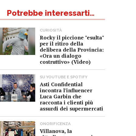
Potrebbe interessarti...
CURIOSITÀ
Rocky il piccione "esulta"
per il ritiro della
delibera della Provincia:
«Ora un dialogo
costruttivo» (Video)
SU YOUTUBE E SPOTIFY
Asti Confidential
incontra l'influencer
Luca Garbin che
racconta i clienti più
assurdi dei supermercati
ONORIFICENZA
Villanova, la