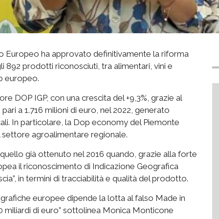
nto Europeo ha approvato definitivamente la riforma
i 892 prodotti riconosciuti, tra alimentari, vini e
ito europeo.
lore DOP IGP, con una crescita del +9,3%, grazie al
 pari a 1.716 milioni di euro, nel 2022, generato
ocali. In particolare, la Dop economy del Piemonte
 settore agroalimentare regionale.
ello già ottenuto nel 2016 quando, grazie alla forte
uropea il riconoscimento di Indicazione Geografica
a”, in termini di tracciabilità e qualità del prodotto.
ografiche europee dipende la lotta al falso Made in
20 miliardi di euro” sottolinea Monica Monticone