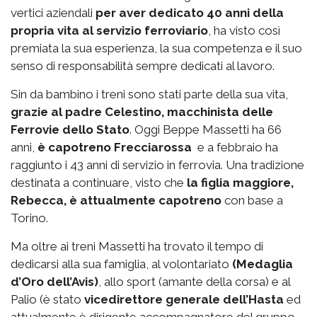
vertici aziendali
per aver dedicato 40 anni della
propria vita al servizio ferroviario
, ha visto così
premiata la sua esperienza, la sua competenza e il suo
senso di responsabilità sempre dedicati al lavoro.
Sin da bambino i treni sono stati parte della sua vita,
grazie al padre Celestino, macchinista delle
Ferrovie dello Stato
. Oggi Beppe Massetti ha 66
anni,
è capotreno Frecciarossa
e a febbraio ha
raggiunto i 43 anni di servizio in ferrovia. Una tradizione
destinata a continuare, visto che
la figlia maggiore,
Rebecca, è attualmente capotreno
con base a
Torino.
Ma oltre ai treni Massetti ha trovato il tempo di
dedicarsi alla sua famiglia, al volontariato
(Medaglia
d’Oro dell’Avis)
, allo sport (amante della corsa) e al
Palio (è stato
vicedirettore generale dell’Hasta
ed
attualmente è dirigente accompagnatore del gruppo