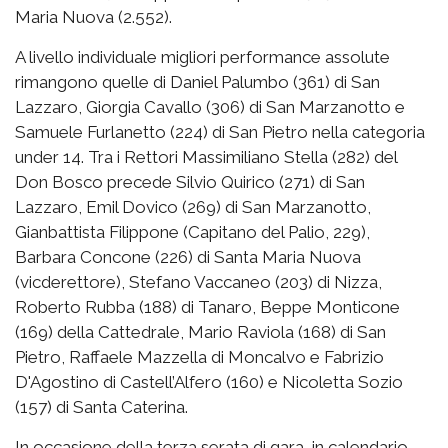
Maria Nuova (2.552).
A livello individuale migliori performance assolute
rimangono quelle di Daniel Palumbo (361) di San
Lazzaro, Giorgia Cavallo (306) di San Marzanotto e
Samuele Furlanetto (224) di San Pietro nella categoria
under 14. Tra i Rettori Massimiliano Stella (282) del
Don Bosco precede Silvio Quirico (271) di San
Lazzaro, Emil Dovico (269) di San Marzanotto,
Gianbattista Filippone (Capitano del Palio, 229),
Barbara Concone (226) di Santa Maria Nuova
(vicderettore), Stefano Vaccaneo (203) di Nizza,
Roberto Rubba (188) di Tanaro, Beppe Monticone
(169) della Cattedrale, Mario Raviola (168) di San
Pietro, Raffaele Mazzella di Moncalvo e Fabrizio
D'Agostino di Castell’Alfero (160) e Nicoletta Sozio
(157) di Santa Caterina.
In occasione della terza serata di gara, in calendario