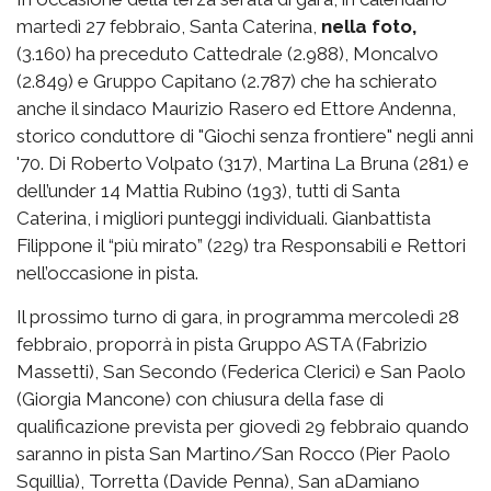
martedì 27 febbraio, Santa Caterina,
nella foto,
(3.160) ha preceduto Cattedrale (2.988), Moncalvo
(2.849) e Gruppo Capitano (2.787) che ha schierato
anche il sindaco Maurizio Rasero ed Ettore Andenna,
storico conduttore di "Giochi senza frontiere" negli anni
'70. Di Roberto Volpato (317), Martina La Bruna (281) e
dell’under 14 Mattia Rubino (193), tutti di Santa
Caterina, i migliori punteggi individuali. Gianbattista
Filippone il “più mirato” (229) tra Responsabili e Rettori
nell’occasione in pista.
Il prossimo turno di gara, in programma mercoledì 28
febbraio, proporrà in pista Gruppo ASTA (Fabrizio
Massetti), San Secondo (Federica Clerici) e San Paolo
(Giorgia Mancone) con chiusura della fase di
qualificazione prevista per giovedì 29 febbraio quando
saranno in pista San Martino/San Rocco (Pier Paolo
Squillia), Torretta (Davide Penna), San aDamiano