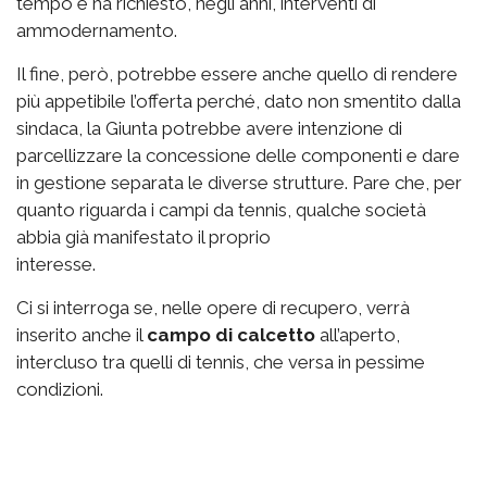
tempo e ha richiesto, negli anni, interventi di
ammodernamento.
Il fine, però, potrebbe essere anche quello di rendere
più appetibile l’offerta perché, dato non smentito dalla
sindaca, la Giunta potrebbe avere intenzione di
parcellizzare la concessione delle componenti e dare
in gestione separata le diverse strutture. Pare che, per
quanto riguarda i campi da tennis, qualche società
abbia già manifestato il proprio
interesse.
Ci si interroga se, nelle opere di recupero, verrà
inserito anche il
campo di calcetto
all’aperto,
intercluso tra quelli di tennis, che versa in pessime
condizioni.