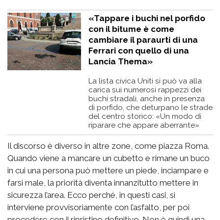
«Tappare i buchi nel porfido
con il bitume è come
cambiare il paraurti di una
Ferrari con quello di una
Lancia Thema»
La lista civica Uniti si può va alla
carica sui numerosi rappezzi dei
buchi stradali, anche in presenza
di porfido, che deturpano le strade
del centro storico: «Un modo di
riparare che appare aberrante»
Il discorso è diverso in altre zone, come piazza Roma.
Quando viene a mancare un cubetto e rimane un buco
in cui una persona può mettere un piede, inciampare e
farsi male, la priorità diventa innanzitutto mettere in
sicurezza l’area. Ecco perché, in questi casi, si
interviene provvisoriamente con l’asfalto, per poi
procedere con il ripristino definitivo. Non è quindi una