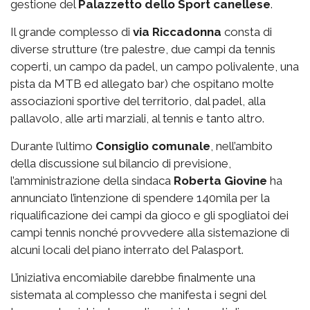
gestione del
Palazzetto
dello Sport canellese
.
Il grande complesso di
via
Riccadonna
consta di
diverse strutture (tre palestre, due campi da tennis
coperti, un campo da padel, un campo polivalente, una
pista da MTB ed allegato bar) che ospitano molte
associazioni sportive del territorio, dal padel, alla
pallavolo, alle arti marziali, al tennis e tanto altro.
Durante l’ultimo
Consiglio comunale
, nell’ambito
della discussione sul bilancio di previsione,
l’amministrazione della sindaca
Roberta Giovine
ha
annunciato l’intenzione di spendere 140mila per la
riqualificazione dei campi da gioco e gli spogliatoi dei
campi tennis nonché provvedere alla sistemazione di
alcuni locali del piano interrato del Palasport.
L’iniziativa encomiabile darebbe finalmente una
sistemata al complesso che manifesta i segni del