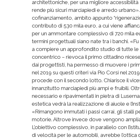
architettoniche, per una migliore accessibilità d
rende più sicuri marciapiedi e arredo urbano».
cofinanziamento, ambito appunto “rigenerazi
contributo di 530 mila euro, a cui viene affian
per un ammontare complessivo di 720 mila euro.
termini progettuali siano nate tra i banchi. «Fu
a compiere un approfondito studio di tutte le b
concentrico – rievoca il primo cittadino nicese
dai progettisti, ha permesso di muovere i prim
nel 2019 su questi criteri via Pio Corsi nel 201
procede con il secondo lotto. Chiarisce il vices
innanzitutto marciapiedi più ampi e fruibili. O
necessario e ripavimentati in pietra di Luser
estetica vedrà la realizzazione di aiuole e l’in
«Rimangono immutati i passi carrai, gli stalli p
motorie. Altrove invece dove vengono ampliati
L’obiettivo complessivo, in parallelo con l’istit
di velocità per le automobili, avrebbe l’ottica 