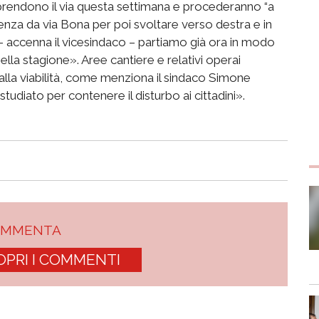
va, prendono il via questa settimana e procederanno “a
tenza da via Bona per poi svoltare verso destra e in
i – accenna il vicesindaco – partiamo già ora in modo
ella stagione». Aree cantiere e relativi operai
alla viabilità, come menziona il sindaco Simone
tudiato per contenere il disturbo ai cittadini».
OMMENTA
OPRI I COMMENTI