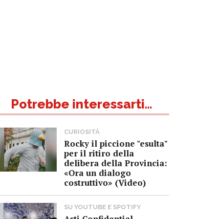
Potrebbe interessarti...
CURIOSITÀ
Rocky il piccione "esulta"
per il ritiro della
delibera della Provincia:
«Ora un dialogo
costruttivo» (Video)
SU YOUTUBE E SPOTIFY
Asti Confidential