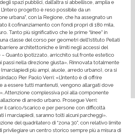
egli spazi pubblici, dall’altra si abbellisce, amplia e
 L’intero progetto è reso possibile da un
one urbana”, con la Regione, che ha assegnato un
cato il cofinanziamento con fondi propri di 180 mila,
 Tanto più significativo che le prime “linee” in
 una classe del corso per geometri dell’Istituto Pellati
arriere architettoniche e limiti negli accessi del
 – Quanto ipotizzato, arricchito sul fronte estetico
i passi nella direzione giusta». Rinnovata totalmente
9 (marciapiedi più ampi, aiuole, arredo urbano), ora si
indaco Pier Paolo Verri: «L’intento è di offrire
ltre a essere tutti mantenuti, vengono allargati dove
na». Attenzione complessiva poi alla componente
stallazione di arredo urbano. Prosegue Verri:
er il carico/scarico e per persone con difficoltà
 i marciapiedi, saranno tolti alcuni parcheggi».
uzione del quadrilatero di “zona 30”, con relativo limite
di privilegiare un centro storico sempre più a misura di