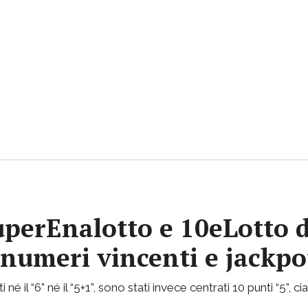
uperEnalotto e 10eLotto d
i numeri vincenti e jackp
 né il “6” né il “5+1”, sono stati invece centrati 10 punti “5”, 