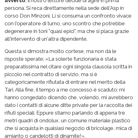
avverso
, il nostro lettore decide di agire in prima
persona. Si reca direttamente nella sede dell'Asp in
corso Don Minzoni. Lì si consuma un confronto vivace
con l'operatore di turno, uno scontro che potrebbe
degenerare in toni "quasi epici", ma che si placa grazie
all'intervento di un'altra dipendente.
Questa si dimostra molto cortese, ma non dà le
risposte sperate: «La solerte funzionaria è stata
preparatissima nel citare ogni singola clausola scritta in
piccolo nel contratto di servizio, ma si è
categoricamente rifiutata di entrare nel merito della
Tari. Alla fine, il tempo a me concesso è scaduto: mi
hanno congedato dicendo che, volendo, mi avrebbero
dato i contatti di alcune ditte private per la raccolta dei
rifiuti speciali. Eppure stiamo parlando di appena tre
metri quadri di ondolux, un comune materiale plastico
che si acquista in qualsiasi negozio di bricolage, mica di
amianto o candelotti di dinamite!».