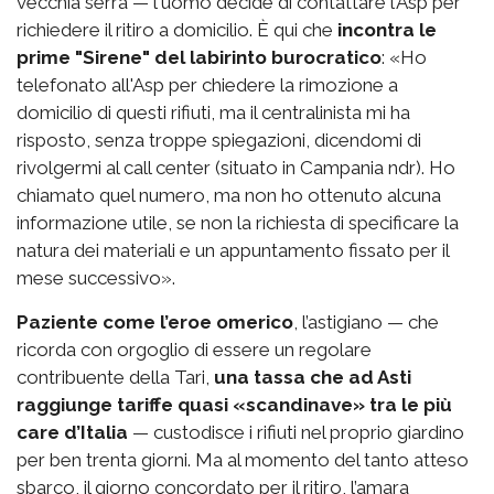
vecchia serra — l'uomo decide di contattare l’Asp per
richiedere il ritiro a domicilio. È qui che
incontra le
prime "Sirene" del labirinto burocratico
: «Ho
telefonato all'Asp per chiedere la rimozione a
domicilio di questi rifiuti, ma il centralinista mi ha
risposto, senza troppe spiegazioni, dicendomi di
rivolgermi al call center (situato in Campania ndr). Ho
chiamato quel numero, ma non ho ottenuto alcuna
informazione utile, se non la richiesta di specificare la
natura dei materiali e un appuntamento fissato per il
mese successivo».
Paziente come l’eroe omerico
, l’astigiano — che
ricorda con orgoglio di essere un regolare
contribuente della Tari,
una tassa che ad Asti
raggiunge tariffe quasi «scandinave» tra le più
care d’Italia
— custodisce i rifiuti nel proprio giardino
per ben trenta giorni. Ma al momento del tanto atteso
sbarco, il giorno concordato per il ritiro, l’amara