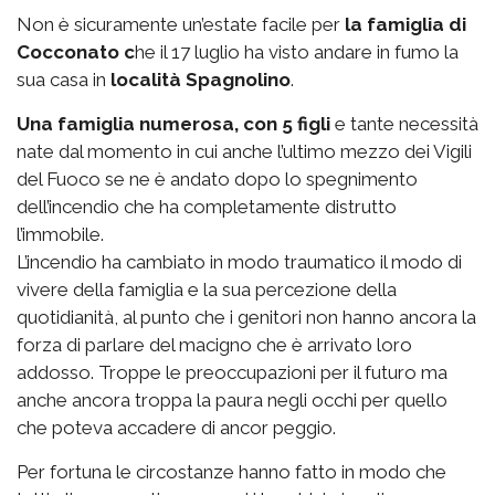
Non è sicuramente un’estate facile per
la famiglia di
Cocconato c
he il 17 luglio ha visto andare in fumo la
sua casa in
località Spagnolino
.
Una famiglia numerosa, con 5 figli
e tante necessità
nate dal momento in cui anche l’ultimo mezzo dei Vigili
del Fuoco se ne è andato dopo lo spegnimento
dell’incendio che ha completamente distrutto
l’immobile.
L’incendio ha cambiato in modo traumatico il modo di
vivere della famiglia e la sua percezione della
quotidianità, al punto che i genitori non hanno ancora la
forza di parlare del macigno che è arrivato loro
addosso. Troppe le preoccupazioni per il futuro ma
anche ancora troppa la paura negli occhi per quello
che poteva accadere di ancor peggio.
Per fortuna le circostanze hanno fatto in modo che