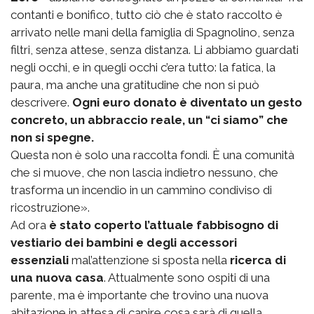
contanti e bonifico, tutto ciò che è stato raccolto è
arrivato nelle mani della famiglia di Spagnolino, senza
filtri, senza attese, senza distanza. Li abbiamo guardati
negli occhi, e in quegli occhi c’era tutto: la fatica, la
paura, ma anche una gratitudine che non si può
descrivere.
Ogni euro donato è diventato un gesto
concreto, un abbraccio reale, un “ci siamo” che
non si spegne.
Questa non è solo una raccolta fondi. È una comunità
che si muove, che non lascia indietro nessuno, che
trasforma un incendio in un cammino condiviso di
ricostruzione».
Ad ora
è stato coperto l’attuale fabbisogno di
vestiario dei bambini e degli accessori
essenziali
mal’attenzione si sposta nella
ricerca di
una nuova casa
. Attualmente sono ospiti di una
parente, ma è importante che trovino una nuova
abitazione in attesa di capire cosa sarà di quella