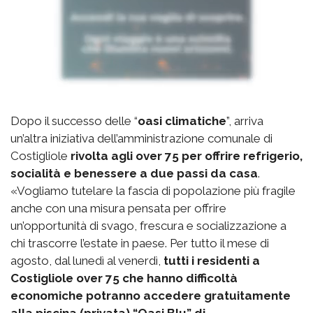
Dopo il successo delle “
oasi climatiche
”, arriva
un’altra iniziativa dell’amministrazione comunale di
Costigliole
rivolta agli over 75 per offrire refrigerio,
socialità e benessere a due passi da casa
.
«Vogliamo tutelare la fascia di popolazione più fragile
anche con una misura pensata per offrire
un’opportunità di svago, frescura e socializzazione a
chi trascorre l’estate in paese. Per tutto il mese di
agosto, dal lunedì al venerdì,
tutti i residenti a
Costigliole over 75 che hanno difficoltà
economiche potranno accedere gratuitamente
alla piscina (privata) “Oasi Blu” di