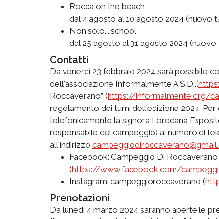
Rocca on the beach
dal 4 agosto al 10 agosto 2024 (nuovo t
Non solo... school
dal 25 agosto al 31 agosto 2024 (nuovo 
Contatti
Da venerdì 23 febbraio 2024 sarà possibile co
dell'associazione Informalmente A.S.D..(
https
Roccaverano” (
https://informalmente.org/
regolamento dei turni dell'edizione 2024. Per 
telefonicamente la signora Loredana Esposito
responsabile del campeggio) al numero di tel
all'indirizzo
campeggiodiroccaverano@gmail
Facebook: Campeggio Di Roccaverano
(
https://www.facebook.com/campeggi
Instagram: campeggioroccaverano (
htt
Prenotazioni
Da lunedì 4 marzo 2024 saranno aperte le pren