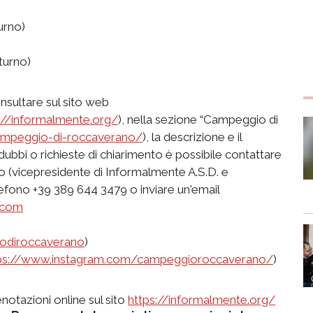
urno)
turno)
nsultare sul sito web
://informalmente.org/
), nella sezione “Campeggio di
campeggio-di-roccaverano/
), la descrizione e il
dubbi o richieste di chiarimento è possibile contattare
 (vicepresidente di Informalmente A.S.D. e
efono +39 389 644 3479 o inviare un'email
.com
odiroccaverano
)
ps://www.instagram.com/campeggioroccaverano/
)
otazioni online sul sito
https://informalmente.org/