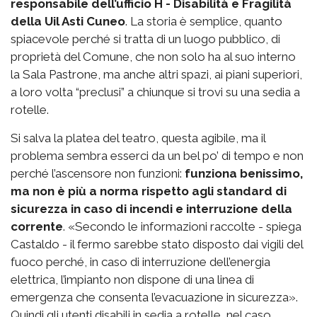
responsabile dell’ufficio H - Disabilità e Fragilità
della Uil Asti Cuneo
. La storia è semplice, quanto
spiacevole perché si tratta di un luogo pubblico, di
proprietà del Comune, che non solo ha al suo interno
la Sala Pastrone, ma anche altri spazi, ai piani superiori,
a loro volta “preclusi” a chiunque si trovi su una sedia a
rotelle.
Si salva la platea del teatro, questa agibile, ma il
problema sembra esserci da un bel po’ di tempo e non
perché l’ascensore non funzioni:
funziona benissimo,
ma non è più a norma rispetto agli standard di
sicurezza in caso di incendi e interruzione della
corrente
. «Secondo le informazioni raccolte - spiega
Castaldo - il fermo sarebbe stato disposto dai vigili del
fuoco perché, in caso di interruzione dell’energia
elettrica, l’impianto non dispone di una linea di
emergenza che consenta l’evacuazione in sicurezza».
Quindi gli utenti disabili in sedia a rotelle, nel caso