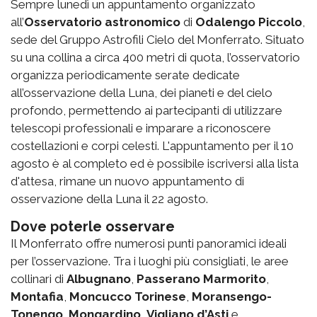
Sempre lunedì un appuntamento organizzato
all’
Osservatorio astronomico
di
Odalengo Piccolo
,
sede del Gruppo Astrofili Cielo del Monferrato. Situato
su una collina a circa 400 metri di quota, l’osservatorio
organizza periodicamente serate dedicate
all’osservazione della Luna, dei pianeti e del cielo
profondo, permettendo ai partecipanti di utilizzare
telescopi professionali e imparare a riconoscere
costellazioni e corpi celesti. L'appuntamento per il 10
agosto è al completo ed è possibile iscriversi alla lista
d'attesa, rimane un nuovo appuntamento di
osservazione della Luna il 22 agosto.
Dove poterle osservare
Il Monferrato offre numerosi punti panoramici ideali
per l’osservazione.
Tra i luoghi più consigliati,
le aree
collinari di
Albugnano
,
Passerano Marmorito
,
Montafia
,
Moncucco Torinese
,
Moransengo-
Tonengo
,
Mongardino
,
Vigliano d’Asti
e