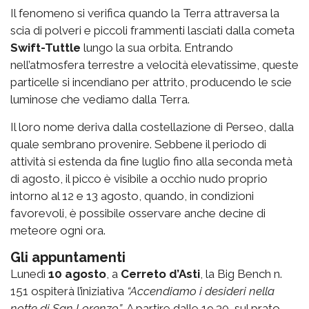
Il fenomeno si verifica quando la Terra attraversa la
scia di polveri e piccoli frammenti lasciati dalla cometa
Swift-Tuttle
lungo la sua orbita. Entrando
nell’atmosfera terrestre a velocità elevatissime, queste
particelle si incendiano per attrito, producendo le scie
luminose che vediamo dalla Terra.
Il loro nome deriva dalla costellazione di Perseo, dalla
quale sembrano provenire. Sebbene il periodo di
attività si estenda da fine luglio fino alla seconda metà
di agosto, il picco è visibile a occhio nudo proprio
intorno al 12 e 13 agosto, quando, in condizioni
favorevoli, è possibile osservare anche decine di
meteore ogni ora.
Gli appuntamenti
Lunedì
10 agosto
, a
Cerreto d’Asti
, la
Big Bench n.
151
ospiterà l’iniziativa
“Accendiamo i desideri nella
notte di San Lorenzo”
. A partire dalle 19.30, sul prato