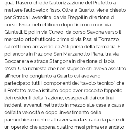
quali Rasero chiede l’autorizzazione del Prefetto a
mettere l’autovelox fisso. Oltre a Quarto, viene chiesto
per Strada Laverdina, da via Fregoli in direzione di
corso Ivrea, nel rettilineo dopo l’incrocio con via
Giuntelli. E poi in via Cuneo, da corso Savona verso il
mercato ortofrutticolo prima di via Pisa; al Torrazzo,
sul rettilineo arrivando da Asti prima della farmacia. E
poi ancora in frazione San Marzanotto Piana, tra via
Boccanera e strada Stangona in direzione di Isola
d’Asti. Una richiesta che non stupisce chi aveva assistito
all’incontro congiunto a Quarto cui avevano
partecipato tutti i componenti del “tavolo tecnico” che
il Prefetto aveva istituito dopo aver raccolto l’appello
dei residenti della frazione, esasperati dai continui
incidenti avvenuti nel tratto in mezzo alle case a causa
dell’alta velocità e dopo l’investimento della
parrucchiera mentre attraversava la strada da parte di
un operaio che appena quattro mesi prima era andato