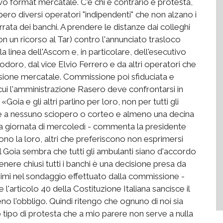
vo format mercatale. C'è chi è contrario e protesta,
bero diversi operatori "indipendenti" che non alzano i
rata dei banchi. A prendere le distanze dai colleghi
con un ricorso al Tar) contro l'annunciato trasloco
 linea dell'Ascom e, in particolare, dell'esecutivo
doro, dal vice Elvio Ferrero e da altri operatori che
ione mercatale. Commissione poi sfiduciata e
 cui l'amministrazione Rasero deve confrontarsi in
ia e gli altri parlino per loro, non per tutti gli
e a nessuno sciopero o corteo e almeno una decina
la giornata di mercoledì - commenta la presidente
ono la loro, altri che preferiscono non esprimersi
l Goia sembra che tutti gli ambulanti siano d'accordo
ere chiusi tutti i banchi è una decisione presa da
simi nel sondaggio effettuato dalla commissione -
l'articolo 40 della Costituzione Italiana sancisce il
no l'obbligo. Quindi ritengo che ognuno di noi sia
 tipo di protesta che a mio parere non serve a nulla