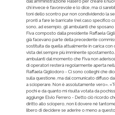
dall'amministrazione Rasero per creare il nuo
chi invece è favorevole e lo dice, ma ci sareb
toni dello scontro pur non condividendo la ser
pronti a fare le barricate (nel caso specifico 
sono, ad esempio, gli ambulanti che sposano la
Fiva composto dalla presidente Raffaela Giglio
già facevano parte della precedente commiss
sostituita da quella attualmente in carica con
vista del sempre più imminente spostamento. «Go
ambulanti dal momento che Fiva non aderisc
di operatori resterà regolarmente aperta nel
Raffaela Gigliodoro - Ci sono colleghi che dic
sulla questione, ma dal comunicato diffuso da
a scioperare. Non è assolutamente vero». «Ten
pochi e da quanto mi risulta votata da pochis
aggiunge Elvio Ferrero - Detto ciò ricordo che 
diritto allo sciopero, non il dovere né tantome
libero di decidere se aderire o meno a questo