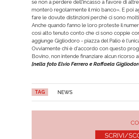
se non a perdere dell'incasso a favore di alt
monterò regolarmente il mio banco». E poi ag
fare le dovute distinzioni perché ci sono molti 
Anche quando fanno le loro proteste il numero dei
così alto tenuto conto che ci sono coppie con
aggiunge Gigliodoro - piazza del Palio è l'uni
Ovviamente chi è d'accordo con questo proge
Bovino, non intende finanziare alcun ricorso 
[nella foto Elvio Ferrero e Raffaela Gigliodor
TAG
NEWS
C
SCRIVI/SC