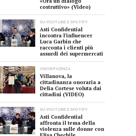
«Ora un dialogo
costruttivo» (Video)
SU YOUTUBE E SPOTIFY
Asti Confidential
incontra l'influencer
Luca Garbin che
racconta i clienti più
assurdi dei supermercati
ONORIFICENZA
Villanova, la
cittadinanza onoraria a
Delia Cortese voluta dai
cittadini (VIDEO)
SU YOUTUBE E SPOTIFY
Asti Confidential
affronta il tema della
violenza sulle donne con
Elisa Chechile