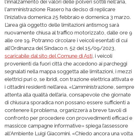
l'innalzamento dei valori delle polveri sottili nell'aria,
l'amministrazione Rasero ha deciso di replicare
l'iniziativa domenica 25 febbraio e domenica 3 marzo.
L’area già oggetto delle limitazioni antismog sarà
nuovamente chiusa al traffico motorizzato, dalle ore 9
alle ore 19. Potranno circolare i veicoli esentati di cui
all’Ordinanza del Sindaco n. 52 del 15/09/2023,
scaricabile dal sito del Comune di Asti
, i veicoli
provenienti da fuori città che accedono ai parcheggi
segnalati nella mappa soggetta alle limitazioni, i mezzi
elettrici puri o, se ibridi, con trazione elettrica attivata e
i cittadini residenti nell’area. «L’amministrazione, sempre
attenta alla qualità dell’aria, consapevole che giornate
di chiusura sporadica non possano essere sufficienti a
contenere il problema, organizzerà a breve tavoli di
confronto per procedere con provvedimenti efficaci e
massicce campagne informative» spiega l’assessore
all'Ambiente Luigi Giacomini. «Chiedo ancora una volta