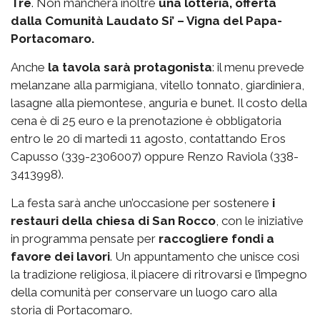
Tre
. Non mancherà inoltre
una lotteria, offerta
dalla Comunità Laudato Si’ – Vigna del Papa-
Portacomaro.
Anche
la tavola sarà protagonista
: il menu prevede
melanzane alla parmigiana, vitello tonnato, giardiniera,
lasagne alla piemontese, anguria e bunet. Il costo della
cena è di 25 euro e la prenotazione è obbligatoria
entro le 20 di martedì 11 agosto, contattando Eros
Capusso (339-2306007) oppure Renzo Raviola (338-
3413998).
La festa sarà anche un’occasione per sostenere
i
restauri della chiesa di San Rocco
, con le iniziative
in programma pensate per
raccogliere fondi a
favore dei lavori
. Un appuntamento che unisce così
la tradizione religiosa, il piacere di ritrovarsi e l’impegno
della comunità per conservare un luogo caro alla
storia di Portacomaro.