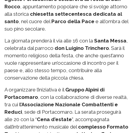
Rocco
, appuntamento popolare che si svolge attorno
alla storica
chiesetta settecentesca dedicata al
santo
, nel cuore del
Parco della Pace
e all’ombra del
suo pino secolare.
La giornata prenderà il via alle 16 con la
Santa Messa
,
celebrata dal parroco
don Luigino Trinchero
. Sarà il
momento religioso della festa, che anche quest’anno
vuole rappresentare un’occasione di incontro per il
paese e, allo stesso tempo, contribuire alla
conservazione della piccola chiesa.
A organizzare l’iniziativa è il
Gruppo Alpini di
Portacomaro
, con la collaborazione di diverse realtà,
tra cui
l’Associazione Nazionale Combattenti e
Reduci
, sede di Portacomaro. La serata proseguirà
alle 20 con la “
Cena d’estate
”, accompagnata
dall’intrattenimento musicale del
complesso Formato