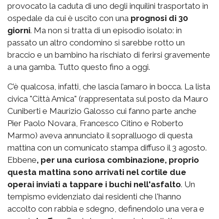
provocato la caduta di uno degli inquilini trasportato in
ospedale da cui è uscito con una
prognosi di 30
giorni
. Ma non si tratta di un episodio isolato: in
passato un altro condomino si sarebbe rotto un
braccio e un bambino ha rischiato di ferirsi gravemente
a una gamba. Tutto questo fino a oggi.
C’è qualcosa, infatti, che lascia l’amaro in bocca. La lista
civica "Città Amica" (rappresentata sul posto da Mauro
Cuniberti e Maurizio Galosso cui fanno parte anche
Pier Paolo Novara, Francesco Citino e Roberto
Marmo) aveva annunciato il sopralluogo di questa
mattina con un comunicato stampa diffuso il 3 agosto.
Ebbene
, per una curiosa combinazione, proprio
questa mattina sono arrivati nel cortile due
operai inviati a tappare i buchi nell'asfalto
. Un
tempismo evidenziato dai residenti che l'hanno
accolto con rabbia e sdegno, definendolo una vera e