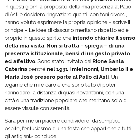
in questi giorni a proposito della mia presenza al Palio
di Asti e desidero ringraziare quanti, con toni diversi,
hanno voluto esprimere la propria opinione – scrive il
principe – Le idee di ciascuno meritano rispetto ed è
proprio in questo spirito che
intendo chiarire il senso
della mia visita
.
Non si tratta – spiega – di una
presenza istituzionale, bensì di un gesto privato
ed affettivo
. Sono stato invitato dal
Rione Santa
Caterina
perché
nel 1931 i miei nonni, Umberto II e
Maria Josè presero parte al Palio di Asti
. Un
legame che mi è caro e che sono lieto di poter
riannodare, a distanza di quasi novant’anni, con una
città e una tradizione popolare che meritano solo di
essere vissute con serenità.
Sarà per me un piacere condividere, da semplice
ospite, l’entusiasmo di una festa che appartiene a tutti
gli astigiani» conclude.