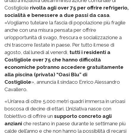
un’altra iniziativa dell’amministrazione comunale di
Costigliole
rivolta agli over 75 per offrire refrigerio,
socialità e benessere a due passi da casa
.
«Vogliamo tutelare la fascia di popolazione più fragile
anche con una misura pensata per offrire
un’opportunità di svago, frescura e socializzazione a
chi trascorre l’estate in paese. Per tutto il mese di
agosto, dal lunedì al venerdì,
tutti i residenti a
Costigliole over 75 che hanno difficoltà
economiche potranno accedere gratuitamente
alla piscina (privata) “Oasi Blu” di
Costigliole
», annuncia il sindaco Enrico Alessandro
Cavallero.
«Un’area di oltre 5.000 metri quadri immersa in un’oasi
boscosa di decine di ettari. L’iniziativa nasce con
l’obiettivo di offrire un
supporto concreto agli
anziani
che restano in paese durante le settimane più
calde dell’anno e che non hanno la possibilità di recarsi