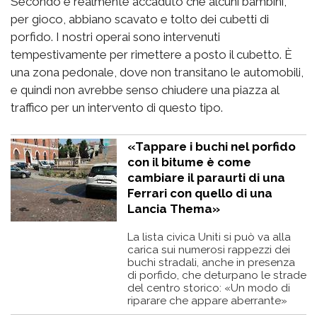
Secondo è realmente accaduto che alcuni bambini,
per gioco, abbiano scavato e tolto dei cubetti di
porfido. I nostri operai sono intervenuti
tempestivamente per rimettere a posto il cubetto. È
una zona pedonale, dove non transitano le automobili,
e quindi non avrebbe senso chiudere una piazza al
traffico per un intervento di questo tipo.
«Tappare i buchi nel porfido
con il bitume è come
cambiare il paraurti di una
Ferrari con quello di una
Lancia Thema»
La lista civica Uniti si può va alla
carica sui numerosi rappezzi dei
buchi stradali, anche in presenza
di porfido, che deturpano le strade
del centro storico: «Un modo di
riparare che appare aberrante»