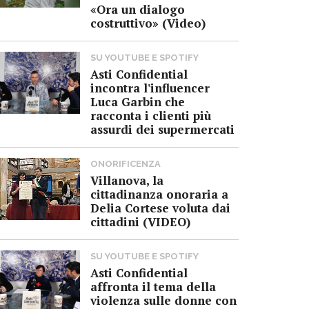
«Ora un dialogo
costruttivo» (Video)
SU YOUTUBE E SPOTIFY
Asti Confidential
incontra l'influencer
Luca Garbin che
racconta i clienti più
assurdi dei supermercati
ONORIFICENZA
Villanova, la
cittadinanza onoraria a
Delia Cortese voluta dai
cittadini (VIDEO)
SU YOUTUBE E SPOTIFY
Asti Confidential
affronta il tema della
violenza sulle donne con