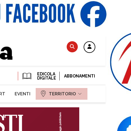
EDICOLA
ABBONAMENTI
DIGITALE
RT
EVENTI
TERRITORIO