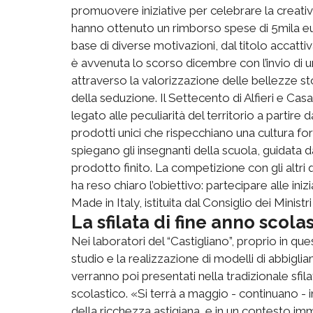
promuovere iniziative per celebrare la creativit
hanno ottenuto un rimborso spese di 5mila eu
base di diverse motivazioni, dal titolo accattiv
è avvenuta lo scorso dicembre con l’invio di u
attraverso la valorizzazione delle bellezze sto
della seduzione. Il Settecento di Alfieri e Casa
legato alle peculiarità del territorio a partire
prodotti unici che rispecchiano una cultura fo
spiegano gli insegnanti della scuola, guidata 
prodotto finito. La competizione con gli altri 
ha reso chiaro l’obiettivo: partecipare alle ini
Made in Italy, istituita dal Consiglio dei Ministri 
La sfilata di fine anno scola
Nei laboratori del “Castigliano”, proprio in ques
studio e la realizzazione di modelli di abbigliam
verranno poi presentati nella tradizionale sfil
scolastico. «Si terrà a maggio - continuano - 
della ricchezza astigiana, e in un contesto im