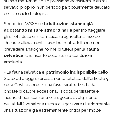
stanno mettendo sotto pressione ecosistemi e animali
selvatici proprio in un periodo particolarmente delicato
del loro ciclo biologico.
Secondo il WWF, se
le istituzioni stanno già
adottando misure straordinarie
per fronteggiare
gli effetti della crisi climatica su agricoltura, risorse
idriche e allevamenti, sarebbe contraddittorio non
prevedere analoghe forme di tutela per la
fauna
selvatica
, che risente delle stesse condizioni
ambientali.
«La fauna selvatica è
patrimonio indisponibile
dello
Stato ed è oggi espressamente tutelata dall'articolo 9
della Costituzione. In una fase caratterizzata da
ondate di calore eccezionali, siccità persistente e
incendi diffusi, consentire il regolare svolgimento
dell'attività venatoria rischia di aggravare ulteriormente
una situazione già estremamente critica per molte