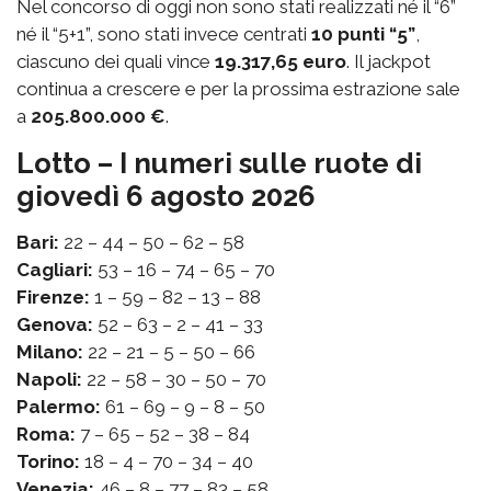
Nel concorso di oggi non sono stati realizzati né il “6”
né il “5+1”, sono stati invece centrati
10 punti “5”
,
ciascuno dei quali vince
19.317,65 euro
. Il jackpot
continua a crescere e per la prossima estrazione sale
a
205.800.000 €
.
Lotto – I numeri sulle ruote di
giovedì 6 agosto 2026
Bari:
22 – 44 – 50 – 62 – 58
Cagliari:
53 – 16 – 74 – 65 – 70
Firenze:
1 – 59 – 82 – 13 – 88
Genova:
52 – 63 – 2 – 41 – 33
Milano:
22 – 21 – 5 – 50 – 66
Napoli:
22 – 58 – 30 – 50 – 70
Palermo:
61 – 69 – 9 – 8 – 50
Roma:
7 – 65 – 52 – 38 – 84
Torino:
18 – 4 – 70 – 34 – 40
Venezia:
46 – 8 – 77 – 83 – 58