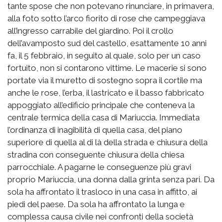
tante spose che non potevano rinunciare, in primavera,
alla foto sotto l’arco fiorito di rose che campeggiava
all’ingresso carrabile del giardino. Poi il crollo
dell’avamposto sud del castello, esattamente 10 anni
fa, il 5 febbraio, in seguito al quale, solo per un caso
fortuito, non si contarono vittime. Le macerie si sono
portate via il muretto di sostegno sopra il cortile ma
anche le rose, l’erba, il lastricato e il basso fabbricato
appoggiato all’edificio principale che conteneva la
centrale termica della casa di Mariuccia. Immediata
l’ordinanza di inagibilità di quella casa, del piano
superiore di quella al di là della strada e chiusura della
stradina con conseguente chiusura della chiesa
parrocchiale. A pagarne le conseguenze più gravi
proprio Mariuccia, una donna dalla grinta senza pari. Da
sola ha affrontato il trasloco in una casa in affitto, ai
piedi del paese. Da sola ha affrontato la lunga e
complessa causa civile nei confronti della società