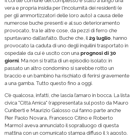
Il cortile comune del complesso è stato a lungo una
vera e propria insidia per l'incolumità dei residenti (e
per gli ammortizzatori delle loro auto) a causa delle
numerose buche presenti e al suo deterioramento
provocato, tra le altre cose, da pezzi di ferro che
spuntavano dall’asfalto. Buche che, il
29 luglio
, hanno
provocato la caduta di uno degli inquilini trasportato in
ospedale da cui è uscito con una
prognosi di 30
giorni
. Ma non si tratta di un episodio isolato: in
passato un altro condomino si sarebbe rotto un
braccio e un bambino ha rischiato di ferirsi gravemente
a una gamba. Tutto questo fino a oggi.
C’è qualcosa, infatti, che lascia l’amaro in bocca. La lista
civica "Città Amica" (rappresentata sul posto da Mauro
Cuniberti e Maurizio Galosso cui fanno parte anche
Pier Paolo Novara, Francesco Citino e Roberto
Marmo) aveva annunciato il sopralluogo di questa
mattina con un comunicato stampa diffuso il 3 agosto.