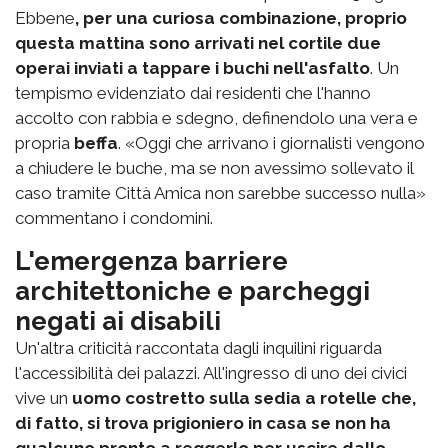
Ebbene
, per una curiosa combinazione, proprio
questa mattina sono arrivati nel cortile due
operai inviati a tappare i buchi nell'asfalto
. Un
tempismo evidenziato dai residenti che l'hanno
accolto con rabbia e sdegno, definendolo una vera e
propria
beffa
. «Oggi che arrivano i giornalisti vengono
a chiudere le buche, ma se non avessimo sollevato il
caso tramite Città Amica non sarebbe successo nulla»
commentano i condomini.
L'emergenza barriere
architettoniche e parcheggi
negati ai disabili
Un'altra criticità raccontata dagli inquilini riguarda
l'accessibilità dei palazzi. All'ingresso di uno dei civici
vive un
uomo costretto sulla sedia a rotelle che,
di fatto, si trova prigioniero in casa se non ha
qualcuno pronto a reggerlo per uscire dallo