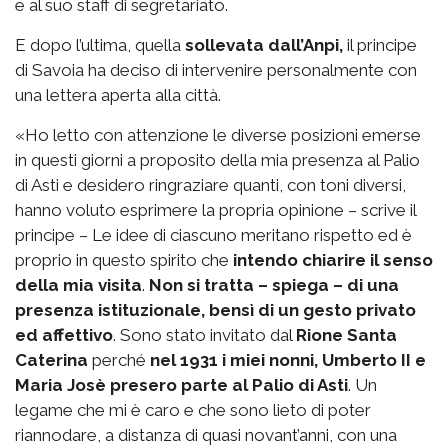
e al suo staff di segretariato.
E dopo l’ultima, quella
sollevata dall’Anpi,
il principe
di Savoia ha deciso di intervenire personalmente con
una lettera aperta alla città.
«Ho letto con attenzione le diverse posizioni emerse
in questi giorni a proposito della mia presenza al Palio
di Asti e desidero ringraziare quanti, con toni diversi,
hanno voluto esprimere la propria opinione – scrive il
principe – Le idee di ciascuno meritano rispetto ed è
proprio in questo spirito che
intendo chiarire il senso
della mia visita
.
Non si tratta – spiega – di una
presenza istituzionale, bensì di un gesto privato
ed affettivo
. Sono stato invitato dal
Rione Santa
Caterina
perché
nel 1931 i miei nonni, Umberto II e
Maria Josè presero parte al Palio di Asti
. Un
legame che mi è caro e che sono lieto di poter
riannodare, a distanza di quasi novant’anni, con una