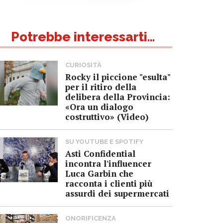
Potrebbe interessarti...
CURIOSITÀ
Rocky il piccione "esulta"
per il ritiro della
delibera della Provincia:
«Ora un dialogo
costruttivo» (Video)
SU YOUTUBE E SPOTIFY
Asti Confidential
incontra l'influencer
Luca Garbin che
racconta i clienti più
assurdi dei supermercati
ONORIFICENZA