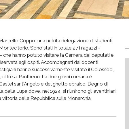
 Marcello Coppo, una nutrita delegazione di studenti
 Montecitorio. Sono stati in totale 27 i ragazzi -
- che hanno potuto visitare la Camera dei deputati e
iservata agli ospiti.
Accompagnati dai docenti
astigiani hanno successivamente visitato il Colosseo,
o, oltre al Pantheon. La due giorni romana è
i Castel sant'Angelo e del ghetto ebraico. Degno di
ala della Lupa dove, nel 1924, si riunirono gli aventiniani
a vittoria della Repubblica sulla Monarchia.