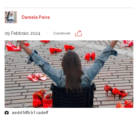
Daniela Peira
09 Febbraio 2024
Condividi
aedd fdfb b f cadeff