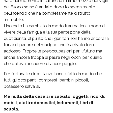
nate dal momento in cui anche l’ultimo mezzo dei Vigili
del Fuoco se ne è andato dopo lo spegnimento
dell’incendio che ha completamente distrutto
l’immobile.
L’incendio ha cambiato in modo traumatico il modo di
vivere della famiglia e la sua percezione della
quotidianità, al punto che i genitori non hanno ancora la
forza di parlare del macigno che è arrivato loro
addosso. Troppe le preoccupazioni per il futuro ma
anche ancora troppa la paura negli occhi per quello
che poteva accadere di ancor peggio.
Per fortuna le circostanze hanno fatto in modo che
tutti gli occupanti, compresi i bambini piccoli,
potessero salvarsi.
Ma nulla della casa si è salvato: oggetti, ricordi,
mobili, elettrodomestici, indumenti, libri di
scuola.