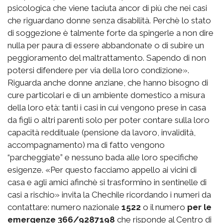
psicologica che viene taciuta ancor di più che nei casi
che riguardano donne senza disabilità. Perchè lo stato
di soggezione è talmente forte da spingerle a non dire
nulla per paura di essere abbandonate o di subire un
peggioramento del maltrattamento. Sapendo di non
potersi difendere per via della loro condizione».
Riguarda anche donne anziane, che hanno bisogno di
cure particolari e di un ambiente domestico a misura
della loro età: tanti i casi in cui vengono prese in casa
da figli o altri parenti solo per poter contare sulla loro
capacità reddituale (pensione da lavoro, invalidità,
accompagnamento) ma di fatto vengono
“parcheggiate” e nessuno bada alle loro specifiche
esigenze. «Per questo facciamo appello ai vicini di
casa e agli amici afinchè si trasformino in sentinelle di
casi a rischio» invita la Chechile ricordando i numeri da
contattare: numero nazionale
1522
o il numero
per le
emergenze 366/9287198
che risponde al Centro di