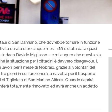
 postale di San Damiano, che dovrebbe tornare in funzione
ività durata oltre cinque mesi. «Mi è stata data quasi
 il sindaco Davide Migliasso – e mi auguro che questa sia
hé la situazione per i cittadini è davvero disagevole. Il
i lavori: per il mese di febbraio, grazie ai volontari del
tre giorni in cui funzionerà la navetta per il trasporto
i di Tigliole o di San Martino Alfieri». Quando riaprirà
resenterà totalmente rinnovato ed avrà anche un addetto