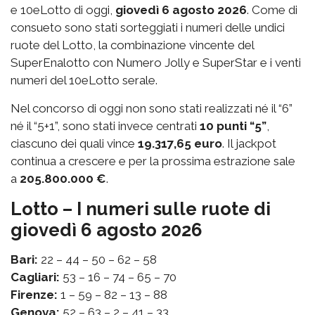
e 10eLotto di oggi,
giovedì 6 agosto 2026
. Come di
consueto sono stati sorteggiati i numeri delle undici
ruote del Lotto, la combinazione vincente del
SuperEnalotto con Numero Jolly e SuperStar e i venti
numeri del 10eLotto serale.
Nel concorso di oggi non sono stati realizzati né il “6”
né il “5+1”, sono stati invece centrati
10 punti “5”
,
ciascuno dei quali vince
19.317,65 euro
. Il jackpot
continua a crescere e per la prossima estrazione sale
a
205.800.000 €
.
Lotto – I numeri sulle ruote di
giovedì 6 agosto 2026
Bari:
22 – 44 – 50 – 62 – 58
Cagliari:
53 – 16 – 74 – 65 – 70
Firenze:
1 – 59 – 82 – 13 – 88
Genova:
52 – 63 – 2 – 41 – 33