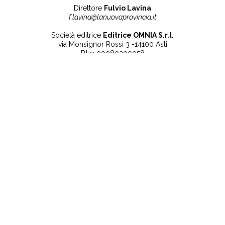
Direttore
Fulvio Lavina
f.lavina@lanuovaprovincia.it
Società editrice
Editrice OMNIA S.r.l.
via Monsignor Rossi 3 -14100 Asti
P.Iva 00080200058
Contatti
Note legali
Tel:
+39 0141 532186
Privacy Policy
info@lanuovaprovincia.it
Cookie Policy
segreteria@lanuovaprovincia.it
Dichiarazione di
sito@lanuovaprovincia.it
accessibilità
Aggiorna le preferenze
sui cookie
RSS
CONTATTI
NECROLOGIE
ULTIME NOTIZIE