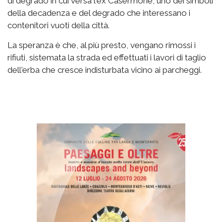
di degrado in cui versa l'ex Casermone, uno dei simboli
della decadenza e del degrado che interessano i
contenitori vuoti della città.
La speranza è che, al più presto, vengano rimossi i
rifiuti, sistemata la strada ed effettuati i lavori di taglio
dell'erba che cresce indisturbata vicino ai parcheggi.