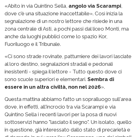
«Abito in via Quintino Sella,
angolo via Scarampi
,
dove c'è una situazione inaccettabile». Così inizia la
segnalazione di un nostro lettore che risiede in una
zona centrale di Asti, a pochi passi dal liceo Monti, ma
anche da luoghi pubblici come lo spazio Kor,
Fuoriluogo e il Tribunale.
«Ci sono strade rovinate, pattumiere dei lavori lasciate
al loro destino, segnalazioni stradali e pedonali
inesistenti - spiega il lettore - Tutto questo dove ci
sono scuole superiori e elementari.
Sembra di
essere in un altra civiltà, non nel 2026
».
Questa mattina abbiamo fatto un sopralluogo sull'area
dove, in effetti, all'incrocio tra via Scarampi e via
Quintino Sella i recenti lavori per la posa di nuovi
sottoservizi hanno "lasciato il segno". Un isolato, quello
in questione, già interessato dallo stato di precarietà e