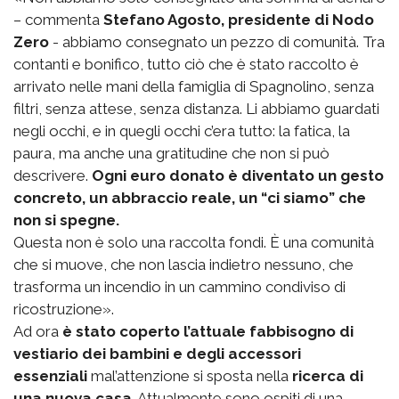
– commenta
Stefano Agosto, presidente di Nodo
Zero
- abbiamo consegnato un pezzo di comunità. Tra
contanti e bonifico, tutto ciò che è stato raccolto è
arrivato nelle mani della famiglia di Spagnolino, senza
filtri, senza attese, senza distanza. Li abbiamo guardati
negli occhi, e in quegli occhi c’era tutto: la fatica, la
paura, ma anche una gratitudine che non si può
descrivere.
Ogni euro donato è diventato un gesto
concreto, un abbraccio reale, un “ci siamo” che
non si spegne.
Questa non è solo una raccolta fondi. È una comunità
che si muove, che non lascia indietro nessuno, che
trasforma un incendio in un cammino condiviso di
ricostruzione».
Ad ora
è stato coperto l’attuale fabbisogno di
vestiario dei bambini e degli accessori
essenziali
mal’attenzione si sposta nella
ricerca di
una nuova casa
. Attualmente sono ospiti di una