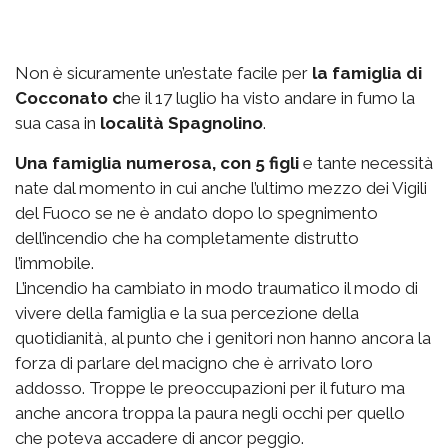
Non è sicuramente un’estate facile per
la famiglia di
Cocconato c
he il 17 luglio ha visto andare in fumo la
sua casa in
località Spagnolino
.
Una famiglia numerosa, con 5 figli
e tante necessità
nate dal momento in cui anche l’ultimo mezzo dei Vigili
del Fuoco se ne è andato dopo lo spegnimento
dell’incendio che ha completamente distrutto
l’immobile.
L’incendio ha cambiato in modo traumatico il modo di
vivere della famiglia e la sua percezione della
quotidianità, al punto che i genitori non hanno ancora la
forza di parlare del macigno che è arrivato loro
addosso. Troppe le preoccupazioni per il futuro ma
anche ancora troppa la paura negli occhi per quello
che poteva accadere di ancor peggio.