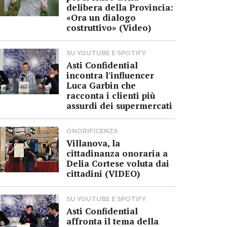
delibera della Provincia:
«Ora un dialogo
costruttivo» (Video)
SU YOUTUBE E SPOTIFY
Asti Confidential
incontra l'influencer
Luca Garbin che
racconta i clienti più
assurdi dei supermercati
ONORIFICENZA
Villanova, la
cittadinanza onoraria a
Delia Cortese voluta dai
cittadini (VIDEO)
SU YOUTUBE E SPOTIFY
Asti Confidential
affronta il tema della