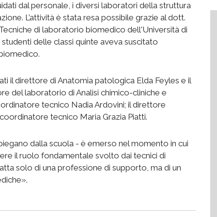
ati dal personale, i diversi laboratori della struttura
one. L’attività è stata resa possibile grazie al dott.
 Tecniche di laboratorio biomedico dell'Università di
 studenti delle classi quinte aveva suscitato
 biomedico.
ti il direttore di Anatomia patologica Elda Feyles e il
e del laboratorio di Analisi chimico-cliniche e
rdinatore tecnico Nadia Ardovini; il direttore
oordinatore tecnico Maria Grazia Piatti.
 spiegano dalla scuola - è emerso nel momento in cui
e il ruolo fondamentale svolto dai tecnici di
tta solo di una professione di supporto, ma di un
ediche».