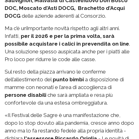
Sauvignon, Malvasia di Castelnuovo Don Bosco
DOC, Moscato d’Asti DOCG, Brachetto d’Acqui
DOCG
delle aziende aderenti al Consorzio.
Ma c’è un’importante novità rispetto agli altri anni.
Infatti,
per il 2026 e per la prima volta, sarà
possibile acquistare i calici in prevendita on line
.
Una soluzione spesso auspicata anche per i piatti alle
Pro loco per ridurre le code alle casse.
Sul resto della piazza arrivano le conferme
dell’allestimento del
punto bimbi
a disposizione di
mamme con neonati e l’area di accoglienza di
persone disabili
che sarà ampliata e resa più
confortevole da una estesa ombreggiatura.
«Il Festival delle Sagre è una manifestazione che,
dopo lo stop dovuto alla pandemia, cresce anno dopo
anno ma lo fa restando fedele alla propria identità -
dichiara
l'assessore Riccardo Origlia
- Le novità di