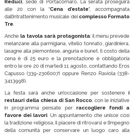
Reduci
, sede di Portacomaro. La serata proseguirà
alle 20 con la “
Cena d’estate
”, accompagnata
dall’intrattenimento musicale del
complesso Formato
Tre
.
Anche
la tavola sarà protagonista
: il menu prevede
melanzane alla parmigiana, vitello tonnato, giardiniera,
lasagne alla piemontese, anguria e bunet. Il costo della
cena è di 25 euro e la prenotazione è obbligatoria
entro le ore 20 di martedì 11 agosto, contattando Eros
Capusso (339-2306007) oppure Renzo Raviola (338-
3413998).
La festa sarà anche un’occasione per sostenere
i
restauri della chiesa di San Rocco
, con le iniziative
in programma pensate per
raccogliere fondi a
favore dei lavori
. Un appuntamento che unisce così
la tradizione religiosa, il piacere di ritrovarsi e l’impegno
della comunità per conservare un luogo caro alla