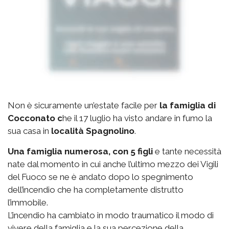
Non è sicuramente un’estate facile per
la famiglia di
Cocconato c
he il 17 luglio ha visto andare in fumo la
sua casa in
località Spagnolino
.
Una famiglia numerosa, con 5 figli
e tante necessità
nate dal momento in cui anche l’ultimo mezzo dei Vigili
del Fuoco se ne è andato dopo lo spegnimento
dell’incendio che ha completamente distrutto
l’immobile.
L’incendio ha cambiato in modo traumatico il modo di
vivere della famiglia e la sua percezione della