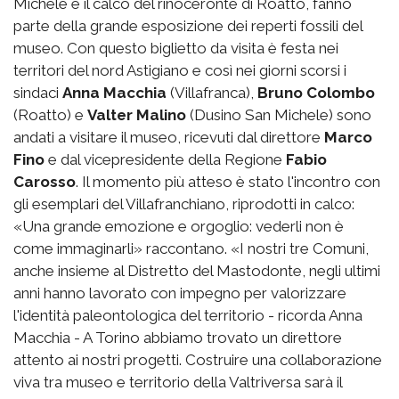
Michele e il calco del rinoceronte di Roatto, fanno
parte della grande esposizione dei reperti fossili del
museo. Con questo biglietto da visita è festa nei
territori del nord Astigiano e così nei giorni scorsi i
sindaci
Anna Macchia
(Villafranca),
Bruno Colombo
(Roatto) e
Valter Malino
(Dusino San Michele) sono
andati a visitare il museo, ricevuti dal direttore
Marco
Fino
e dal vicepresidente della Regione
Fabio
Carosso
. Il momento più atteso è stato l'incontro con
gli esemplari del Villafranchiano, riprodotti in calco:
«Una grande emozione e orgoglio: vederli non è
come immaginarli» raccontano. «I nostri tre Comuni,
anche insieme al Distretto del Mastodonte, negli ultimi
anni hanno lavorato con impegno per valorizzare
l'identità paleontologica del territorio - ricorda Anna
Macchia - A Torino abbiamo trovato un direttore
attento ai nostri progetti. Costruire una collaborazione
viva tra museo e territorio della Valtriversa sarà il