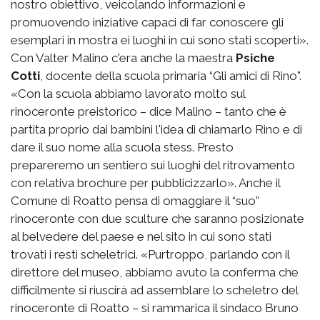
nostro obiettivo, veicolando informazioni e
promuovendo iniziative capaci di far conoscere gli
esemplari in mostra ei luoghi in cui sono stati scoperti».
Con Valter Malino c'era anche la maestra
Psiche
Cotti
, docente della scuola primaria “Gli amici di Rino”.
«Con la scuola abbiamo lavorato molto sul
rinoceronte preistorico – dice Malino – tanto che è
partita proprio dai bambini l'idea di chiamarlo Rino e di
dare il suo nome alla scuola stess. Presto
prepareremo un sentiero sui luoghi del ritrovamento
con relativa brochure per pubblicizzarlo». Anche il
Comune di Roatto pensa di omaggiare il “suo”
rinoceronte con due sculture che saranno posizionate
al belvedere del paese e nel sito in cui sono stati
trovati i resti scheletrici. «Purtroppo, parlando con il
direttore del museo, abbiamo avuto la conferma che
difficilmente si riuscirà ad assemblare lo scheletro del
rinoceronte di Roatto – si rammarica il sindaco Bruno