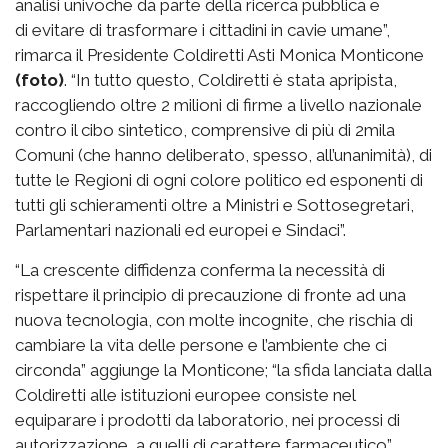
analisi univoche da parte della ricerca pubblica e
di evitare di trasformare i cittadini in cavie umane”,
rimarca il Presidente Coldiretti Asti Monica Monticone
(foto)
. “In tutto questo, Coldiretti è stata apripista,
raccogliendo oltre 2 milioni di firme a livello nazionale
contro il cibo sintetico, comprensive di più di 2mila
Comuni (che hanno deliberato, spesso, all’unanimità), di
tutte le Regioni di ogni colore politico ed esponenti di
tutti gli schieramenti oltre a Ministri e Sottosegretari,
Parlamentari nazionali ed europei e Sindaci”.
“La crescente diffidenza conferma la necessità di
rispettare il principio di precauzione di fronte ad una
nuova tecnologia, con molte incognite, che rischia di
cambiare la vita delle persone e l’ambiente che ci
circonda” aggiunge la Monticone; “la sfida lanciata dalla
Coldiretti alle istituzioni europee consiste nel
equiparare i prodotti da laboratorio, nei processi di
autorizzazione, a quelli di carattere farmaceutico”.