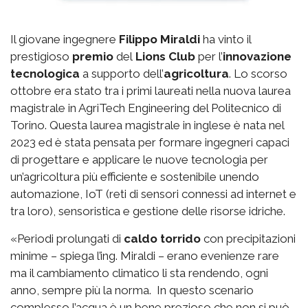
Il giovane ingegnere
Filippo Miraldi
ha vinto il
prestigioso
premio
del
Lions Club
per l’
innovazione
tecnologica
a supporto dell’
agricoltura
. Lo scorso
ottobre era stato tra i primi laureati nella nuova laurea
magistrale in AgriTech Engineering del Politecnico di
Torino. Questa laurea magistrale in inglese è nata nel
2023 ed è stata pensata per formare ingegneri capaci
di progettare e applicare le nuove tecnologia per
un’agricoltura più efficiente e sostenibile unendo
automazione, IoT (reti di sensori connessi ad internet e
tra loro), sensoristica e gestione delle risorse idriche.
«Periodi prolungati di
caldo torrido
con precipitazioni
minime – spiega l’ing. Miraldi – erano evenienze rare
ma il cambiamento climatico li sta rendendo, ogni
anno, sempre più la norma. In questo scenario
complesso l’acqua è un bene prezioso che non si può