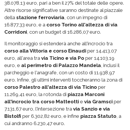
38.078,13 euro, pari a ben il 27% del totale delle opere.
Altre risorse significative saranno destinate al piazzale
della
stazione ferroviaria
, con un impegno di
16.877,33 euro, e a
corso Torino all'altezza di via
Corridoni
, con un budget di 16.286,07 euro.
Il monitoraggio si estenderà anche all'incrocio tra
corso alla Vittoria e corso Einaudi
per 14.413,07
euro, all'area tra
via Ticino e via Po
per 14.103,19
euro, e
al perimetro di Palazzo Mandela
, inclusi il
parcheggio e l'anagrafe, con un costo di 11.938,97
euro. Infine, gli ultimi interventi toccheranno la zona di
corso Palestro
all'altezza di via Ticino
per
11.269,41 euro, la rotonda di
piazza Marconi
all'incrocio tra corso Matteotti
e
via Gramsci
per
7.131,67 euro, l'intersezione tra
via Sanzio e via
Bistolfi
per 6.302,82 euro, e infine
piazza Statuto
, a
cui andranno 6.230,47 euro.